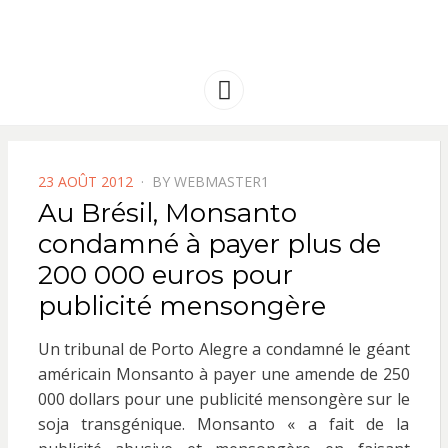
FRANCE
Solidarité international et Amitiés
entre les peuples
AMERIQUE
Menu
LATINE
POSTED
23 AOÛT 2012
BY
WEBMASTER1
ON
Au Brésil, Monsanto
condamné à payer plus de
200 000 euros pour
publicité mensongère
Un tribunal de Porto Alegre a condamné le géant
américain Monsanto à payer une amende de 250
000 dollars pour une publicité mensongère sur le
soja transgénique. Monsanto « a fait de la