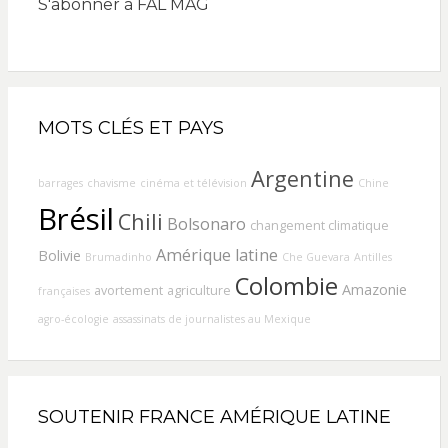
S'abonner à FAL MAG
MOTS CLÉS ET PAYS
Argentine
barrages
chavisme
cinéma et télévision
Chine
Brésil
Chili
Bolsonaro
changement climatique
Amérique latine
Bolivie
Brumadinho
Che Guevara
Antilles
Colombie
Amazonie
avortement
agriculture
françaises
agro-écologie
assassinats de journalistes au Mexique
SOUTENIR FRANCE AMÉRIQUE LATINE