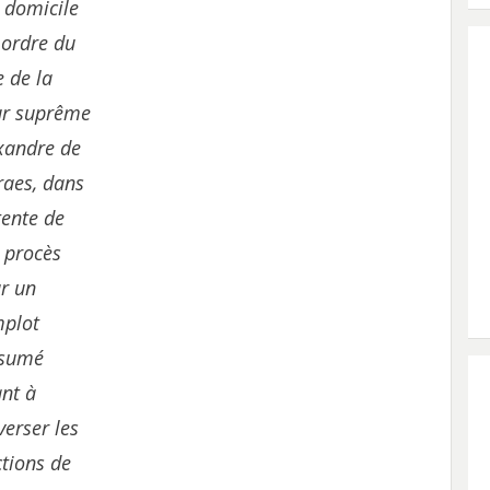
 domicile
 ordre du
e de la
r suprême
xandre de
aes, dans
ttente de
 procès
r un
plot
ésumé
ant à
verser les
ctions de