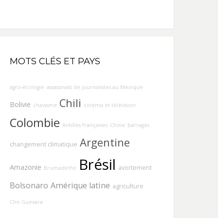
MOTS CLÉS ET PAYS
agro-écologie
assassinats de journalistes au Mexique
Chili
Bolivie
chavisme
cinéma et télévision
Colombie
Antilles françaises
Chine
barrages
Argentine
changement climatique
Brésil
Amazonie
avortement
Brumadinho
Bolsonaro
Amérique latine
agriculture
Che Guevara