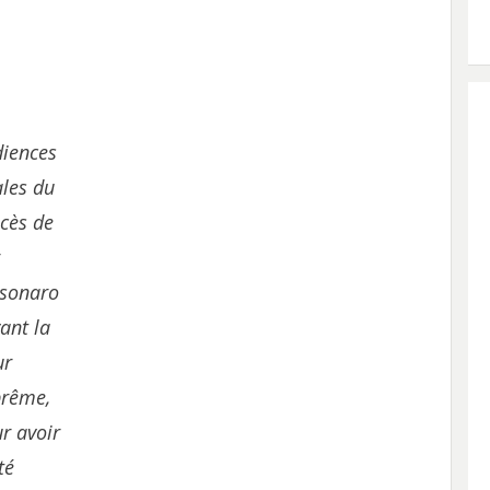
iences
ales du
cès de
r
lsonaro
ant la
ur
prême,
r avoir
té