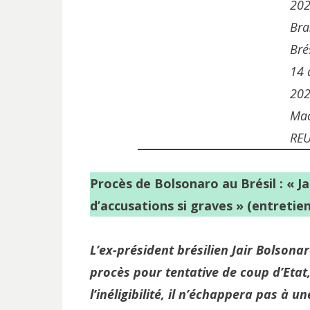
202
Bra
Brés
14 
202
Mac
REU
Procès de Bolsonaro au Brésil : « Ja
d’accusations si graves » (entretie
L’ex-président brésilien Jair Bolsona
procès pour tentative de coup d’Etat
l’inéligibilité, il n’échappera pas à u