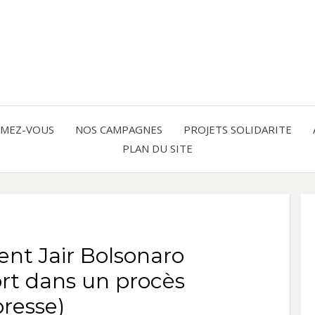
Solidarité international et Amitiés 
FRAN
AMER
RMEZ-VOUS
NOS CAMPAGNES
PROJETS SOLIDARITE
PLAN DU SITE
LATI
dent Jair Bolsonaro
sort dans un procès
presse)