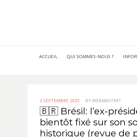
ACCUEIL
QUI SOMMES-NOUS ?
INFO
POSTED
2 SEPTEMBRE 2025
BY
WEBMASTER1
ON
🇧🇷 Brésil: l’ex-prési
bientôt fixé sur son 
historique (revue de 