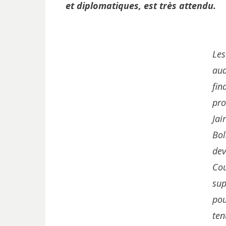
et diplomatiques, est très attendu.
Les
aud
fin
pro
Jai
Bo
dev
Co
su
pou
ten