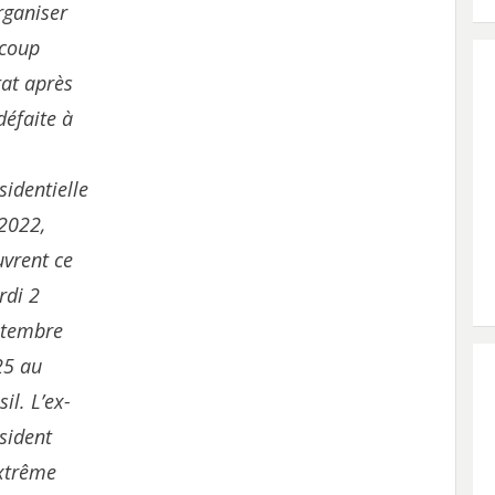
rganiser
 coup
tat après
défaite à
sidentielle
2022,
uvrent ce
rdi 2
ptembre
25 au
sil. L’ex-
sident
xtrême