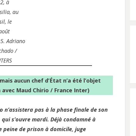
2, à
silia, au
il, le
août
5. Adriano
hado /
TERS
mais aucun chef d’État n’a été l’objet
n avec Maud Chirio / France Inter)
ro n’assistera pas à la phase finale de son
, qui s’ouvre mardi. Déjà condamné à
ne peine de prison à domicile, juge