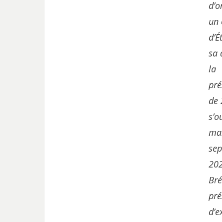
d’o
un
d’É
sa 
la
pré
de 
s’o
ma
se
20
Bré
pré
d’e