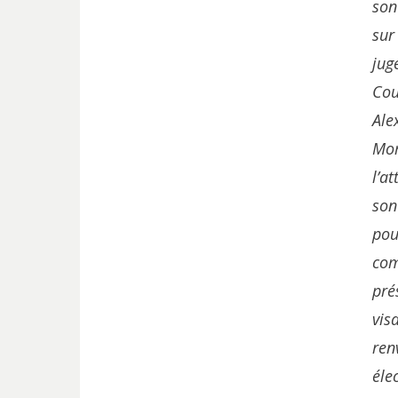
son
sur
jug
Cou
Ale
Mor
l’a
son
pou
com
pr
vis
ren
éle