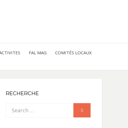
entre les peuples
CE
IQUE
ACTIVITES
FAL MAG
COMITÉS LOCAUX
NE
RECHERCHE
Search
SEARCH
for: