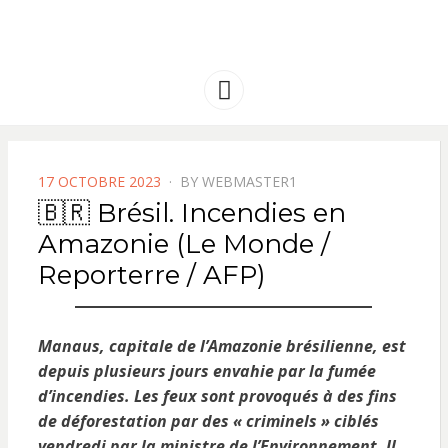
FRANCE
Solidarité international et Amitiés
entre les peuples
AMERIQUE
Menu
LATINE
POSTED
17 OCTOBRE 2023
BY
WEBMASTER1
ON
🇧🇷 Brésil. Incendies en
Amazonie (Le Monde /
Reporterre / AFP)
Manaus, capitale de l’Amazonie brésilienne, est
depuis plusieurs jours envahie par la fumée
d’incendies. Les feux sont provoqués à des fins
de déforestation par des « criminels » ciblés
vendredi par la ministre de l’Environnement.
Il