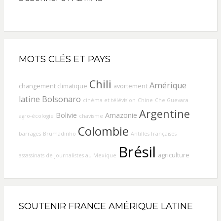
MOTS CLÉS ET PAYS
Chili
Amérique
changement climatique
avortement
latine
Bolsonaro
cinéma et télévision
Chine
Che Guevara
Argentine
Bolivie
Amazonie
agro-écologie
chavisme
Colombie
barrages
Brumadinho
Antilles françaises
Brésil
agriculture
assassinats de journalistes au Mexique
SOUTENIR FRANCE AMÉRIQUE LATINE