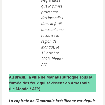
Negro alors
que la fumée
provenant
des incendies
dans la forêt
amazonienne
recouvre la
région de
Manaus, le
13 octobre
2023.
Photo :
AFP
Au Brésil, la ville de Manaus suffoque sous la
fumée des feux qui sévissent en Amazonie
(Le Monde / AFP)
La capitale de l’Amazonie brésilienne est depuis