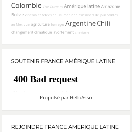
Colombie
Amérique latine
Amazonie
Che Guevara
Bolivie
cinéma et télévision
Brumadinho
assassinats de journalistes
Argentine
Chili
agriculture
au Mexique
barrages
changement climatique
avortement
chavisme
SOUTENIR FRANCE AMÉRIQUE LATINE
Propulsé par
HelloAsso
REJOINDRE FRANCE AMÉRIQUE LATINE