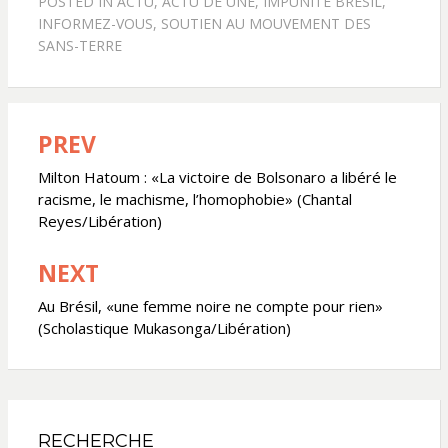
POSTED IN
ACTU
,
ACTU DE UNE
,
IMPUNITÉ BRÉSIL
,
INFORMEZ-VOUS
,
SOUTIEN AU MOUVEMENT DES
SANS-TERRE
PREV
Navigation
de
Milton Hatoum : «La victoire de Bolsonaro a libéré le
racisme, le machisme, l’homophobie» (Chantal
l’article
Reyes/Libération)
NEXT
Au Brésil, «une femme noire ne compte pour rien»
(Scholastique Mukasonga/Libération)
RECHERCHE