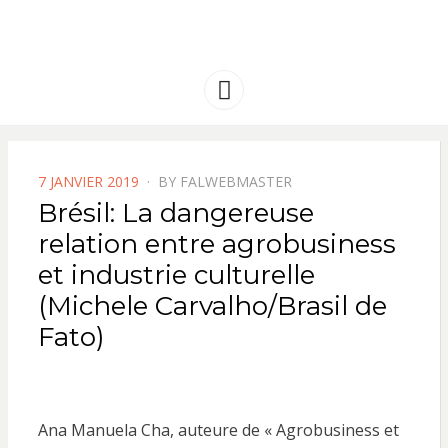
FRANCE
Solidarité international et Amitiés
entre les peuples
AMERIQUE
Menu
LATINE
POSTED
7 JANVIER 2019
BY
FALWEBMASTER
ON
Brésil: La dangereuse
relation entre agrobusiness
et industrie culturelle
(Michele Carvalho/Brasil de
Fato)
Ana Manuela Cha, auteure de « Agrobusiness et