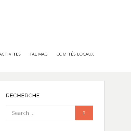
entre les peuples
CE
IQUE
ACTIVITES
FAL MAG
COMITÉS LOCAUX
NE
RECHERCHE
Search
SEARCH
for: