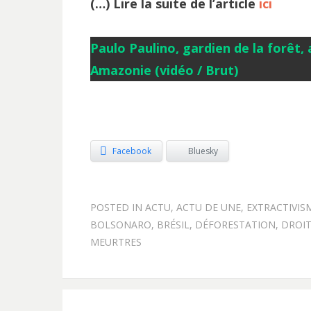
(…) Lire la suite de l’article
ici
Paulo Paulino, gardien de la forêt,
Amazonie
(vidéo / Brut)
Facebook
Bluesky
POSTED IN
ACTU
,
ACTU DE UNE
,
EXTRACTIVIS
BOLSONARO
,
BRÉSIL
,
DÉFORESTATION
,
DROIT
MEURTRES