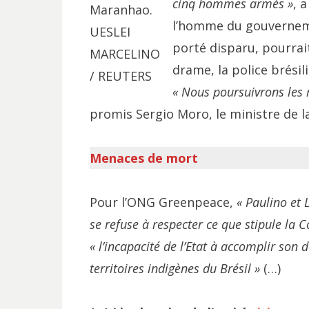
cinq hommes armés »
, 
Maranhao.
l’homme du gouvernem
UESLEI
porté disparu, pourrait
MARCELINO
drame, la police brési
/ REUTERS
« Nous poursuivrons les 
promis Sergio Moro, le ministre de la
Menaces de mort
Pour l’ONG Greenpeace,
« Paulino et 
se refuse à respecter ce que stipule la C
« l’incapacité de l’Etat à accomplir son 
territoires indigènes du Brésil »
(…)