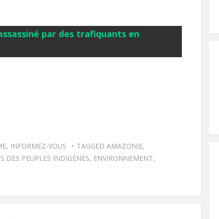
 assassiné par des trafiquants en
ME
,
INFORMEZ-VOUS
TAGGED
AMAZONIE
,
S DES PEUPLES INDIGÈNES
,
ENVIRONNEMENT
,