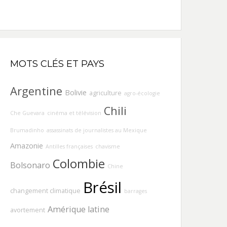
MOTS CLÉS ET PAYS
Argentine
Bolivie
agriculture
agro-écologie
Chili
Che Guevara
cinéma et télévision
Brumadinho
assassinats de journalistes au Mexique
Amazonie
Antilles françaises
chavisme
Colombie
Bolsonaro
Chine
Brésil
changement climatique
barrages
Amérique latine
avortement