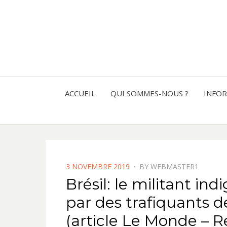
ACCUEIL
QUI SOMMES-NOUS ?
INFO
POSTED
3 NOVEMBRE 2019
BY
WEBMASTER1
ON
Brésil: le militant in
par des trafiquants 
(article Le Monde – Re