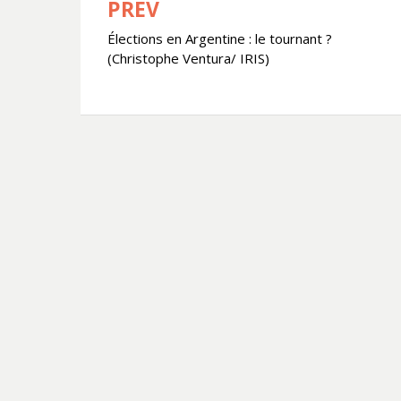
PREV
Navigation
Élections en Argentine : le tournant ?
de
(Christophe Ventura/ IRIS)
l’article