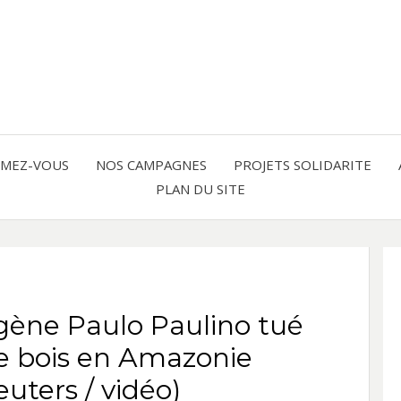
Solidarité international et Amitiés 
FRAN
AMER
RMEZ-VOUS
NOS CAMPAGNES
PROJETS SOLIDARITE
PLAN DU SITE
LATI
digène Paulo Paulino tué
de bois en Amazonie
uters / vidéo)