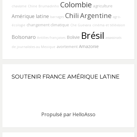
Colombie
agriculture
chavisme
Chine
Brumadinho
Chili
Argentine
Amérique latine
barrages
agro-
changement climatique
écologie
Che Guevara
cinéma et télévision
Brésil
Bolsonaro
Bolivie
Antilles françaises
assassinats
Amazonie
avortement
de journalistes au Mexique
SOUTENIR FRANCE AMÉRIQUE LATINE
Propulsé par
HelloAsso