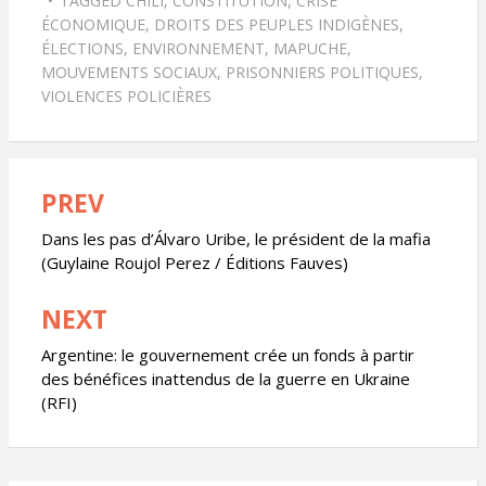
TAGGED
CHILI
,
CONSTITUTION
,
CRISE
ÉCONOMIQUE
,
DROITS DES PEUPLES INDIGÈNES
,
ÉLECTIONS
,
ENVIRONNEMENT
,
MAPUCHE
,
MOUVEMENTS SOCIAUX
,
PRISONNIERS POLITIQUES
,
VIOLENCES POLICIÈRES
PREV
Navigation
de
Dans les pas d’Álvaro Uribe, le président de la mafia
(Guylaine Roujol Perez / Éditions Fauves)
l’article
NEXT
Argentine: le gouvernement crée un fonds à partir
des bénéfices inattendus de la guerre en Ukraine
(RFI)