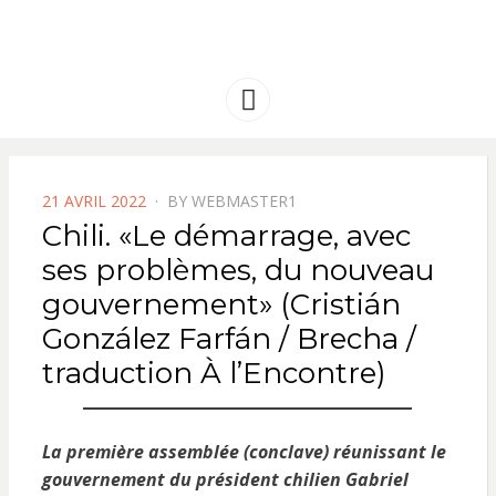
FRANCE
Solidarité international et Amitiés
entre les peuples
AMERIQUE
Menu
LATINE
POSTED
21 AVRIL 2022
BY
WEBMASTER1
ON
Chili. «Le démarrage, avec
ses problèmes, du nouveau
gouvernement» (Cristián
González Farfán / Brecha /
traduction À l’Encontre)
La première assemblée (conclave) réunissant le
gouvernement du président chilien Gabriel