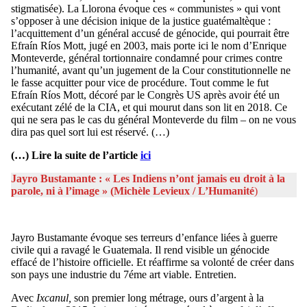
stigmatisée). La Llorona évoque ces « communistes » qui vont
s’opposer à une décision inique de la justice guatémaltèque :
l’acquittement d’un général accusé de génocide, qui pourrait être
Efraín Ríos Mott, jugé en 2003, mais porte ici le nom d’Enrique
Monteverde, général tortionnaire condamné pour crimes contre
l’humanité, avant qu’un jugement de la Cour constitutionnelle ne
le fasse acquitter pour vice de procédure. Tout comme le fut
Efraín Ríos Mott, décoré par le Congrès US après avoir été un
exécutant zélé de la CIA, et qui mourut dans son lit en 2018. Ce
qui ne sera pas le cas du général Monteverde du film – on ne vous
dira pas quel sort lui est réservé. (…)
(…) Lire la suite de l’article
ici
Jayro Bustamante : « Les Indiens n’ont jamais eu droit à la
parole, ni à l’image »
(Michèle Levieux / L’Humanité
)
Jayro Bustamante évoque ses terreurs d’enfance liées à guerre
civile qui a ravagé le Guatemala. Il rend visible un génocide
effacé de l’histoire officielle. Et réaffirme sa volonté de créer dans
son pays une industrie du 7éme art viable. Entretien.
Avec
Ixcanul,
son premier long métrage, ours d’argent à la