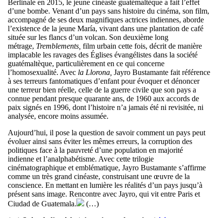
Berlinale en 2015, le jeune cinéaste guatémaltèque a fait l’effet
d’une bombe. Venant d’un pays sans histoire du cinéma, son film,
accompagné de ses deux magnifiques actrices indiennes, aborde
l’existence de la jeune María, vivant dans une plantation de café
située sur les flancs d’un volcan. Son deuxième long
métrage,
Tremblements,
film urbain cette fois, décrit de manière
implacable les ravages des Églises évangélistes dans la société
guatémaltèque, particulièrement en ce qui concerne
l’homosexualité. Avec
la Llorona,
Jayro Bustamante fait référence
à ses terreurs fantomatiques d’enfant pour évoquer et dénoncer
une terreur bien réelle, celle de la guerre civile que son pays a
connue pendant presque quarante ans, de 1960 aux accords de
paix signés en 1996, dont l’histoire n’a jamais été ni revisitée, ni
analysée, encore moins assumée.
Aujourd’hui, il pose la question de savoir comment un pays peut
évoluer ainsi sans éviter les mêmes erreurs, la corruption des
politiques face à la pauvreté d’une ­population en majorité
indienne et l’analphabétisme. Avec cette trilogie
cinématographique et emblématique, Jayro Bustamante s’affirme
comme un très grand cinéaste, construisant une œuvre de la
conscience. En mettant en lumière les réalités d’un pays jusqu’à
présent sans image. Rencontre avec Jayro, qui vit entre Paris et
Ciudad de Guatemala.
(…)