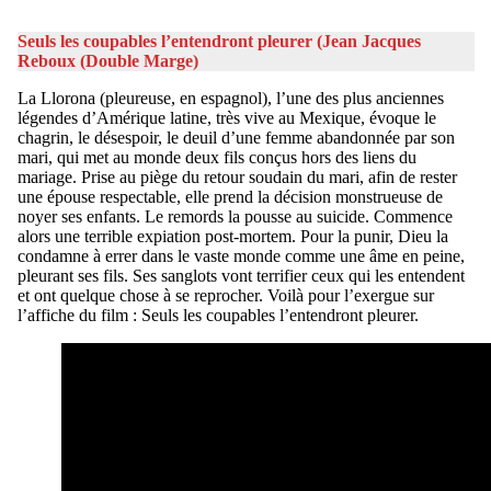
Seuls les coupables l’entendront pleurer (Jean Jacques
Reboux (Double Marge)
La Llorona (pleureuse, en espagnol), l’une des plus anciennes
légendes d’Amérique latine, très vive au Mexique, évoque le
chagrin, le désespoir, le deuil d’une femme abandonnée par son
mari, qui met au monde deux fils conçus hors des liens du
mariage. Prise au piège du retour soudain du mari, afin de rester
une épouse respectable, elle prend la décision monstrueuse de
noyer ses enfants. Le remords la pousse au suicide. Commence
alors une terrible expiation post-mortem. Pour la punir, Dieu la
condamne à errer dans le vaste monde comme une âme en peine,
pleurant ses fils. Ses sanglots vont terrifier ceux qui les entendent
et ont quelque chose à se reprocher. Voilà pour l’exergue sur
l’affiche du film : Seuls les coupables l’entendront pleurer.