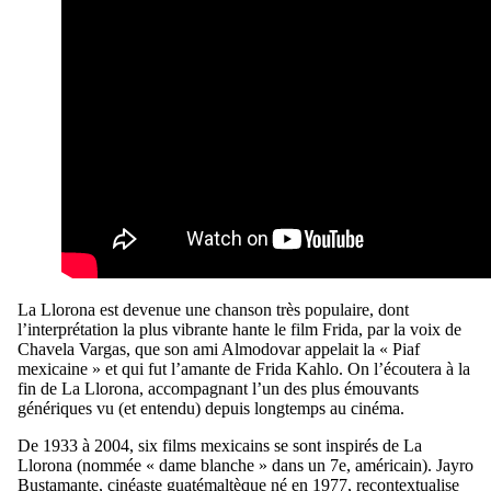
La Llorona est devenue une chanson très populaire, dont
l’interprétation la plus vibrante hante le film Frida, par la voix de
Chavela Vargas, que son ami Almodovar appelait la « Piaf
mexicaine » et qui fut l’amante de Frida Kahlo. On l’écoutera à la
fin de La Llorona, accompagnant l’un des plus émouvants
génériques vu (et entendu) depuis longtemps au cinéma.
De 1933 à 2004, six films mexicains se sont inspirés de La
Llorona (nommée « dame blanche » dans un 7e, américain). Jayro
Bustamante, cinéaste guatémaltèque né en 1977, recontextualise