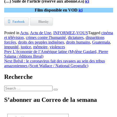
(…) Suite de l’article (réservé aux abonné.e.s)
ici
Film disponible en VOD
ici
Facebook
Bluesky
Posted in
Actu
,
Actu de Une
,
INFORMEZ-VOUS
Tagged
cinéma
et télévision
,
crimes contre l'humanité
,
dictatures
,
disparitions
forcées
,
droits des peuples indigènes
,
droits humains
,
Guatemala
,
impunité
,
justice
,
mémoire
,
violences
Navigation
Prev
L’économie de l’Amérique latine (Mylène Gaulard, Pierre
Salama / éditions Breal)
de
Next
Brésil : le coronavirus fait des ravages au sein des tribus
l’article
amazoniennes (Scott Wallace / National Geografic)
Recherche
Search
Search
for:
S’abonner au Correo de la semana