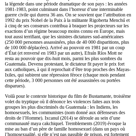
la légende dans une période dramatique de son pays : les années
1981-1983, point culminant dans l’horreur d’une interminable
guerre civile qui durera 36 ans. On se souvient que l’attribution en
1992 du prix Nobel de la Paix à la militante Rigoberta Menchú et
à cinq de ses consœurs contribua à braquer les projecteurs sur les
exactions d’un régime beaucoup moins connu en Europe, mais
tout aussi terrifiant, que les sinistres dictatures sud-américaines
(250 000 personnes assassinées, plus de 40 000 disparitions, plus
de 100 000 déplacées). Arrivé au pouvoir en 1981 par un coup
d’État (et renversé en 1983 par un autre), Efraín Ríos Mott ne
resta au pouvoir que dix-huit mois, parmi les plus sombres du
Guatemala. Devenu protestant, le dictateur fit payer le prix fort
aux catholiques, à qui il reprochait d’être trop proches des Mayas-
Ixiles, qui subirent une répression féroce (chaque mois pendant
cette période, 3 000 personnes ont été assassinées ou portées
disparues).
Voilà pour le contexte historique du film de Bustamante, troisième
volet du tryptique où il dénonce les violences faites aux trois
groupes les plus discriminés du Guatemala : les Indiens, les
homosexuels, les communistes (nom donné aux défenseurs des
droits de l’Homme). Ixcanul (2014) se déroule au sein d’une
communauté maya cakchiquel. Tremblements (2019) évoque la
mise au ban d’un père de famille homosexuel (dans un pays où
l’homosexualité, si elle n’est pas passible de prison, est fortement