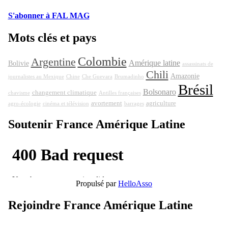
S'abonner à FAL MAG
Mots clés et pays
Colombie
Argentine
Amérique latine
Bolivie
assassinats de
Chili
Amazonie
journalistes au Mexique
Chine
Che Guevara
Brumadinho
Brésil
Bolsonaro
changement climatique
chavisme
Antilles françaises
avortement
agriculture
agro-écologie
cinéma et télévision
barrages
Soutenir France Amérique Latine
Propulsé par
HelloAsso
Rejoindre France Amérique Latine