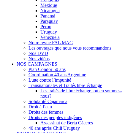
Mexique
Nicaragua
Panamá
Paraguay
Pérou
Uruguay
Venezuela
Notre revue FAL MAG
Les ouvrages que nous vous recommandons
Nos DVD
Nos vidéos
NOS CAMPAGNES
Plan Condor 50 ans
Coordination 40 ans Argentine
Lutte contre l’impunité
Transnationales et Traités libre-échange
Les traités de libre échange, où en sommes-
nous?
Solidarité Cajamarca
Droit à l’eau
Droits des femmes
Droits des peuples indigènes
Assassinat de Berta Cáceres
40 ans après Chili Uruguay