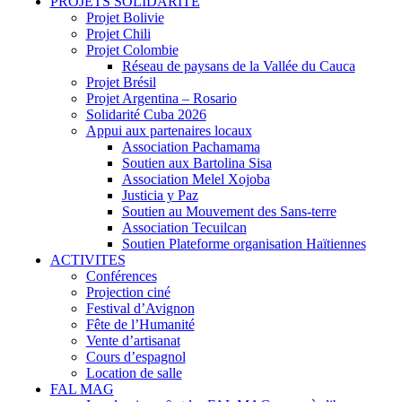
PROJETS SOLIDARITE
Projet Bolivie
Projet Chili
Projet Colombie
Réseau de paysans de la Vallée du Cauca
Projet Brésil
Projet Argentina – Rosario
Solidarité Cuba 2026
Appui aux partenaires locaux
Association Pachamama
Soutien aux Bartolina Sisa
Association Melel Xojoba
Justicia y Paz
Soutien au Mouvement des Sans-terre
Association Tecuilcan
Soutien Plateforme organisation Haïtiennes
ACTIVITES
Conférences
Projection ciné
Festival d’Avignon
Fête de l’Humanité
Vente d’artisanat
Cours d’espagnol
Location de salle
FAL MAG