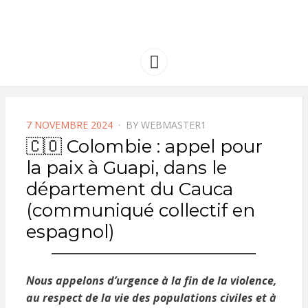
FRANCE
Solidarité international et Amitiés
entre les peuples
AMERIQUE
Menu
LATINE
POSTED
7 NOVEMBRE 2024
BY
WEBMASTER1
ON
🇨🇴 Colombie : appel pour
la paix à Guapi, dans le
département du Cauca
(communiqué collectif en
espagnol)
Nous appelons d’urgence à la fin de la violence,
au respect de la vie des populations civiles et à