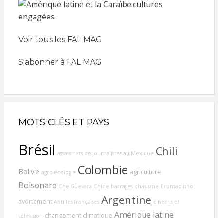
Voir tous les FAL MAG
S'abonner à FAL MAG
MOTS CLÉS ET PAYS
Brésil
Chili
assassinats de journalistes au Mexique
Colombie
Bolivie
agriculture
agro-écologie
Bolsonaro
Che Guevara
Chine
barrages
chavisme
Brumadinho
Argentine
avortement
Antilles françaises
cinéma et
Amérique latine
changement climatique
télévision