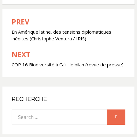
PREV
Navigation
de
En Amérique latine, des tensions diplomatiques
inédites (Christophe Ventura / IRIS)
l’article
NEXT
COP 16 Biodiversité à Cali : le bilan (revue de presse)
RECHERCHE
Search
SEARCH
for: