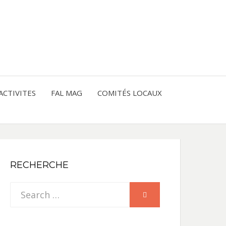
entre les peuples
CE
IQUE
ACTIVITES
FAL MAG
COMITÉS LOCAUX
NE
RECHERCHE
Search
SEARCH
for: