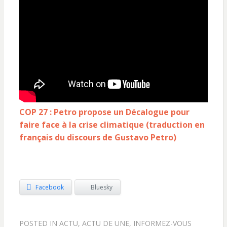
C
OP 27 : Petro propose un Décalogue pour
faire face à la crise climatique
(traduction en
français du discours de Gustavo Petro)
Facebook
Bluesky
POSTED IN
ACTU
,
ACTU DE UNE
,
INFORMEZ-VOUS