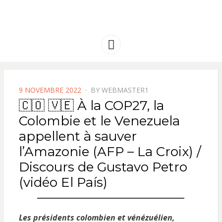
FRANCE
Solidarité international et Amitiés
entre les peuples
AMERIQUE
Menu
LATINE
POSTED
9 NOVEMBRE 2022
BY
WEBMASTER1
ON
🇨🇴 🇻🇪 À la COP27, la
Colombie et le Venezuela
appellent à sauver
l’Amazonie (AFP – La Croix) /
Discours de Gustavo Petro
(vidéo El País)
Les présidents colombien et vénézuélien,