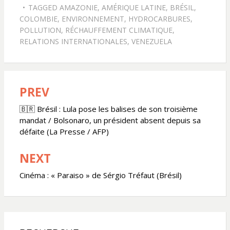
TAGGED
AMAZONIE
,
AMÉRIQUE LATINE
,
BRÉSIL
,
COLOMBIE
,
ENVIRONNEMENT
,
HYDROCARBURES
,
POLLUTION
,
RÉCHAUFFEMENT CLIMATIQUE
,
RELATIONS INTERNATIONALES
,
VENEZUELA
PREV
Navigation
de
🇧🇷 Brésil : Lula pose les balises de son troisième
mandat / Bolsonaro, un président absent depuis sa
l’article
défaite (La Presse / AFP)
NEXT
Cinéma : « Paraiso » de Sérgio Tréfaut (Brésil)