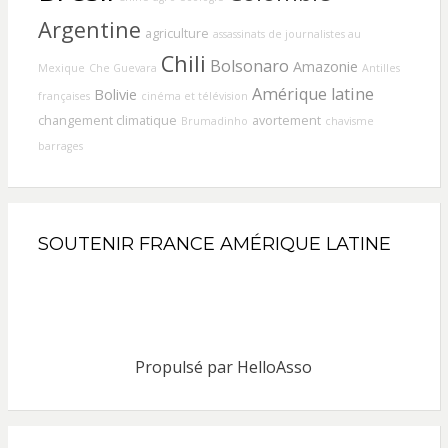
Argentine
agriculture
assassinats de journalistes au
Chili
Bolsonaro
Amazonie
Mexique
Che Guevara
Antilles
Amérique latine
Bolivie
françaises
cinéma et télévision
changement climatique
avortement
Brumadinho
chavisme
barrages
SOUTENIR FRANCE AMÉRIQUE LATINE
Propulsé par
HelloAsso