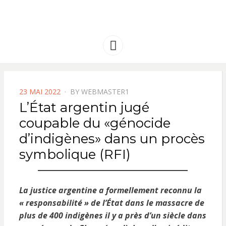
FRANCE
Solidarité international et Amitiés
entre les peuples
AMERIQUE
Menu
LATINE
POSTED
23 MAI 2022
BY
WEBMASTER1
ON
L’État argentin jugé
coupable du «génocide
d’indigènes» dans un procès
symbolique (RFI)
La justice argentine a formellement reconnu la
« responsabilité » de l’État dans le massacre de
plus de 400 indigènes il y a près d’un siècle dans