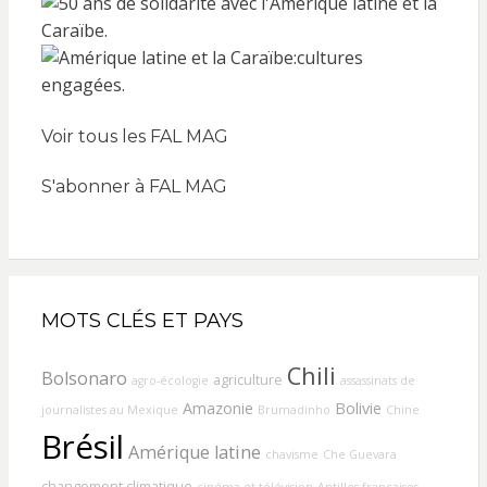
Voir tous les FAL MAG
S'abonner à FAL MAG
MOTS CLÉS ET PAYS
Chili
Bolsonaro
agriculture
agro-écologie
assassinats de
Amazonie
Bolivie
journalistes au Mexique
Brumadinho
Chine
Brésil
Amérique latine
chavisme
Che Guevara
changement climatique