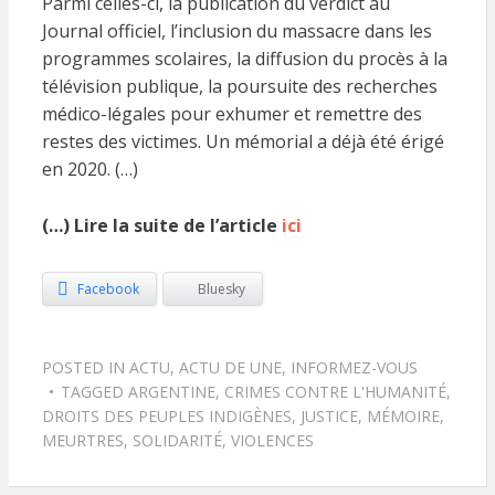
Parmi celles-ci, la publication du verdict au
Journal officiel, l’inclusion du massacre dans les
programmes scolaires, la diffusion du procès à la
télévision publique, la poursuite des recherches
médico-légales pour exhumer et remettre des
restes des victimes. Un mémorial a déjà été érigé
en 2020. (…)
(…) Lire la suite de l’article
ici
Facebook
Bluesky
POSTED IN
ACTU
,
ACTU DE UNE
,
INFORMEZ-VOUS
TAGGED
ARGENTINE
,
CRIMES CONTRE L'HUMANITÉ
,
DROITS DES PEUPLES INDIGÈNES
,
JUSTICE
,
MÉMOIRE
,
MEURTRES
,
SOLIDARITÉ
,
VIOLENCES