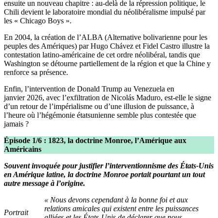
ensuite un nouveau chapitre : au-delà de la répression politique, le
Chili devient le laboratoire mondial du néolibéralisme impulsé par
les « Chicago Boys ».
En 2004, la création de l’ALBA (Alternative bolivarienne pour les
peuples des Amériques) par Hugo Chávez et Fidel Castro illustre la
contestation latino-américaine de cet ordre néolibéral, tandis que
Washington se détourne partiellement de la région et que la Chine y
renforce sa présence.
Enfin, l’intervention de Donald Trump au Venezuela en
janvier 2026, avec l’exfiltration de Nicolás Maduro, est-elle le signe
d’un retour de l’impérialisme ou d’une illusion de puissance, à
l’heure où l’hégémonie étatsunienne semble plus contestée que
jamais ?
Épisode 1/6 : 1823, la doctrine Monroe, l’Amérique aux
Américains
Souvent invoquée pour justifier l’interventionnisme des États-Unis
en Amérique latine, la doctrine Monroe portait pourtant un tout
autre message à l’origine.
« Nous devons cependant à la bonne foi et aux
relations amicales qui existent entre les puissances
Portrait
alliées et les États-Unis de déclarer que nous