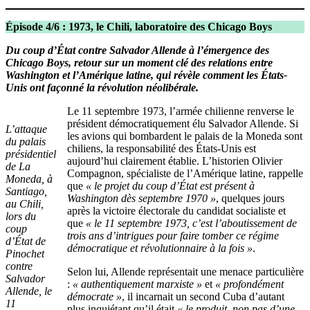
Épisode 4/6 : 1973, le Chili, laboratoire des Chicago Boys
Du coup d’État contre Salvador Allende à l’émergence des
Chicago Boys, retour sur un moment clé des relations entre
Washington et l’Amérique latine, qui révèle comment les États-
Unis ont façonné la révolution néolibérale.
Le 11 septembre 1973, l’armée chilienne renverse le
président démocratiquement élu Salvador Allende. Si
L’attaque
les avions qui bombardent le palais de la Moneda sont
du palais
chiliens, la responsabilité des États-Unis est
présidentiel
aujourd’hui clairement établie. L’historien Olivier
de La
Compagnon, spécialiste de l’Amérique latine, rappelle
Moneda, à
que
« le projet du coup d’État est présent à
Santiago,
Washington dès septembre 1970 »
, quelques jours
au Chili,
après la victoire électorale du candidat socialiste et
lors du
que
« le 11 septembre 1973, c’est l’aboutissement de
coup
trois ans d’intrigues pour faire tomber ce régime
d’État de
démocratique et révolutionnaire à la fois »
.
Pinochet
contre
Selon lui, Allende représentait une menace particulière
Salvador
:
« authentiquement marxiste »
et
« profondément
Allende, le
démocrate »
, il incarnait un second Cuba d’autant
11
plus inquiétant qu’il était
« le produit, non pas d’une