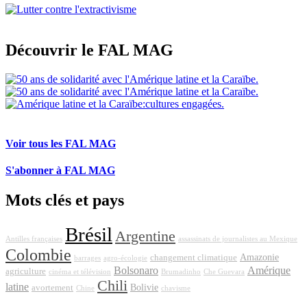
Découvrir le FAL MAG
Voir tous les FAL MAG
S'abonner à FAL MAG
Mots clés et pays
Brésil
Argentine
Antilles françaises
assassinats de journalistes au Mexique
Colombie
Amazonie
changement climatique
barrages
agro-écologie
Bolsonaro
Amérique
agriculture
cinéma et télévision
Brumadinho
Che Guevara
Chili
latine
Bolivie
avortement
Chine
chavisme