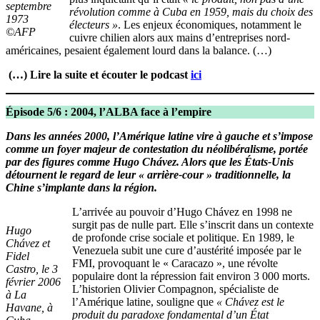
septembre
révolution comme à Cuba en 1959, mais du choix des
1973
électeurs »
. Les enjeux économiques, notamment le
©AFP
cuivre chilien alors aux mains d’entreprises nord-
américaines, pesaient également lourd dans la balance. (…)
(…) Lire la suite et écouter le podcast
ici
Épisode 5/6 : 2004, l’ALBA face à l’empire
Dans les années 2000, l’Amérique latine vire à gauche et s’impose
comme un foyer majeur de contestation du néolibéralisme, portée
par des figures comme Hugo Chávez. Alors que les États-Unis
détournent le regard de leur « arrière-cour » traditionnelle, la
Chine s’implante dans la région.
L’arrivée au pouvoir d’Hugo Chávez en 1998 ne
surgit pas de nulle part. Elle s’inscrit dans un contexte
Hugo
de profonde crise sociale et politique. En 1989, le
Chávez et
Venezuela subit une cure d’austérité imposée par le
Fidel
FMI, provoquant le « Caracazo », une révolte
Castro, le 3
populaire dont la répression fait environ 3 000 morts.
février 2006
L’historien Olivier Compagnon, spécialiste de
à La
l’Amérique latine, souligne que
« Chávez est le
Havane, à
produit du paradoxe fondamental d’un État