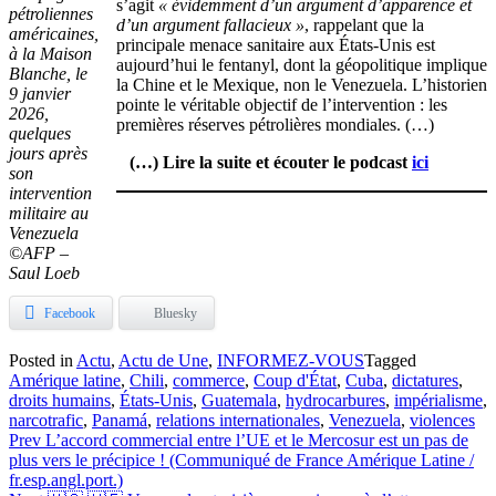
s’agit
« évidemment d’un argument d’apparence et
pétroliennes
d’un argument fallacieux »
, rappelant que la
américaines,
principale menace sanitaire aux États-Unis est
à la Maison
aujourd’hui le fentanyl, dont la géopolitique implique
Blanche, le
la Chine et le Mexique, non le Venezuela. L’historien
9 janvier
pointe le véritable objectif de l’intervention : les
2026,
premières réserves pétrolières mondiales. (…)
quelques
jours après
(…) Lire la suite et écouter le podcast
ici
son
intervention
militaire au
Venezuela
©AFP –
Saul Loeb
Facebook
Bluesky
Posted in
Actu
,
Actu de Une
,
INFORMEZ-VOUS
Tagged
Amérique latine
,
Chili
,
commerce
,
Coup d'État
,
Cuba
,
dictatures
,
droits humains
,
États-Unis
,
Guatemala
,
hydrocarbures
,
impérialisme
,
narcotrafic
,
Panamá
,
relations internationales
,
Venezuela
,
violences
Navigation
Prev
L’accord commercial entre l’UE et le Mercosur est un pas de
plus vers le précipice ! (Communiqué de France Amérique Latine /
de
fr.esp.angl.port.)