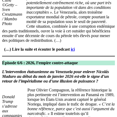
Cuba
potentiellement extrêmement riche, où une part très
©Getty –
importante de la population vit dans des conditions
Sven
inacceptables »
. Le Venezuela, alors troisième
Creutzmann
exportateur mondial de pétrole, compte pourtant la
/ Mambo
moitié de sa population sous le seuil de pauvreté.
Photo
Cette situation, combinée à une corruption endémique
des partis traditionnels, ouvre la voie à cet outsider qui bénéficiera
ensuite d’une décennie de cours du pétrole très élevés pour mener
des politiques de redistribution. (…)
(…) Lire la suite et écouter le podcast
ici
Épisode 6/6 : 2026, l’empire contre-attaque
L’intervention étatsunienne au Venezuela pour enlever Nicolás
Maduro au début du mois de janvier 2026 est-elle le signe d’un
retour de l’impérialisme ou d’une illusion de puissance ?
Pour Olivier Compagnon, la référence historique la
plus pertinente est l’intervention au Panamá en 1989,
Donald
lorsque les États-Unis avaient capturé le général
Trump
Noriega, impliqué dans le trafic de drogue.
« C’est la
s’adresse
bonne référence, parce que c’est aussi l’argument du
aux
narcotrafic. »
Il estime toutefois qu’il
compagnies