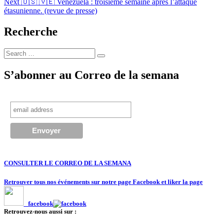
l’article
Next
🇺🇸 🇻🇪 Venezuela : troisième semaine après l’attaque
étasunienne. (revue de presse)
Recherche
Search
Search
for:
S’abonner au Correo de la semana
CONSULTER LE CORREO DE LA SEMANA
Retrouver tous nos événements sur notre page Facebook et liker la page
facebook
Retrouvez-nous aussi sur :