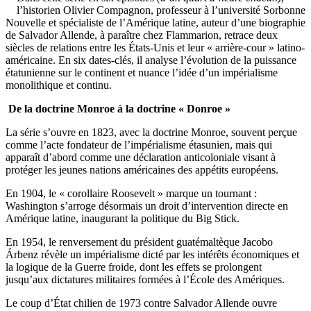
l’historien Olivier Compagnon, professeur à l’université Sorbonne
Nouvelle et spécialiste de l’Amérique latine, auteur d’une biographie
de Salvador Allende, à paraître chez Flammarion, retrace deux
siècles de relations entre les États-Unis et leur « arrière-cour » latino-
américaine. En six dates-clés, il analyse l’évolution de la puissance
étatunienne sur le continent et nuance l’idée d’un impérialisme
monolithique et continu.
De la doctrine Monroe à la doctrine « Donroe »
La série s’ouvre en 1823, avec la doctrine Monroe, souvent perçue
comme l’acte fondateur de l’impérialisme étasunien, mais qui
apparaît d’abord comme une déclaration anticoloniale visant à
protéger les jeunes nations américaines des appétits européens.
En 1904, le « corollaire Roosevelt » marque un tournant :
Washington s’arroge désormais un droit d’intervention directe en
Amérique latine, inaugurant la politique du Big Stick.
En 1954, le renversement du président guatémaltèque Jacobo
Árbenz révèle un impérialisme dicté par les intérêts économiques et
la logique de la Guerre froide, dont les effets se prolongent
jusqu’aux dictatures militaires formées à l’École des Amériques.
Le coup d’État chilien de 1973 contre Salvador Allende ouvre