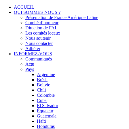
Menu
Skip
ACCUEIL
to
QUI SOMMES-NOUS ?
Solidarité international et Amitiés entre les peuples
FRANCE AMERIQUE LATINE
content
Présentation de France Amérique Latine
Comité d’honneur
Direction de FAL
Les comités locaux
Nous soutenir
Nous contacter
Adhérer
INFORMEZ-VOUS
Communiqués
Actu
Pays
Argentine
Brésil
Bolivie
Chili
Colombie
Cuba
El Salvador
Équateur
Guatemala
Haïti
Honduras