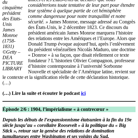
du
considérerions toute tentative de leur part pour étendre
cinquième
leur système à quelque partie de cet hémisphère
président
comme dangereuse pour notre tranquillité et notre
des Etats-
sécurité. »
James Monroe, message adressé au Congrès
Unis
des États-Unis, le 2 décembre 1823. Ce discours du
James
président américain James Monroe marquera l’histoire
Monroe
des relations entre les Amériques et l’Europe. Alors que
(1758-
Donald Trump évoque aujourd’hui, après l’enlèvement
1831)
du président vénézuélien Nicolás Maduro, une doctrine
©Getty –
« Donroe » à sa façon, que disait réellement ce texte
DEA
fondateur ? L’historien Olivier Compagnon, professeur
PICTURE
d’histoire contemporaine à l’université Sorbonne
LIBRARY
Nouvelle et spécialiste de l’Amérique latine, revient sur
le contexte et la signification réelle de cette déclaration historique.
(…)
(…) Lire la suite et écouter le podcast
ici
Épisode 2/6 : 1904, l’impérialisme « à contrecœur »
Depuis les débuts de l’expansionnisme étatsunien à la fin du 19e
siècle jusqu’au « corollaire Roosevelt » à la politique du « Big
Stick », retour sur la genèse des relations de domination
tumultueuses entre Washington et ses voisins du Sud.