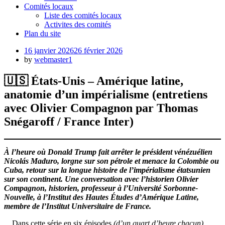
Comités locaux
Liste des comités locaux
Activites des comités
Plan du site
Posted
16 janvier 2026
26 février 2026
on
by
webmaster1
🇺🇸 États-Unis – Amérique latine,
anatomie d’un impérialisme (entretiens
avec Olivier Compagnon par Thomas
Snégaroff / France Inter)
À l’heure où Donald Trump fait arrêter le président vénézuélien
Nicolás Maduro, lorgne sur son pétrole et menace la Colombie ou
Cuba, retour sur la longue histoire de l’impérialisme étatsunien
sur son continent. Une conversation avec l’historien Olivier
Compagnon, historien, professeur à l’Université Sorbonne-
Nouvelle, à l’Institut des Hautes Études d’Amérique Latine,
membre de l’Institut Universitaire de France.
Dans cette série en six épisodes
(d’un quart d’heure chacun)
,