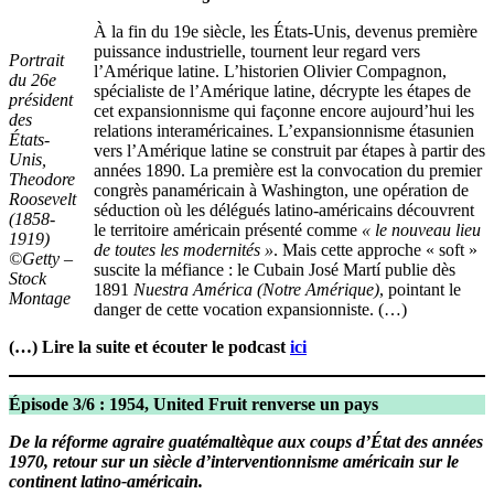
À la fin du 19e siècle, les États-Unis, devenus première
puissance industrielle, tournent leur regard vers
Portrait
l’Amérique latine. L’historien Olivier Compagnon,
du 26e
spécialiste de l’Amérique latine, décrypte les étapes de
président
cet expansionnisme qui façonne encore aujourd’hui les
des
relations interaméricaines. L’expansionnisme étasunien
États-
vers l’Amérique latine se construit par étapes à partir des
Unis,
années 1890. La première est la convocation du premier
Theodore
congrès panaméricain à Washington, une opération de
Roosevelt
séduction où les délégués latino-américains découvrent
(1858-
le territoire américain présenté comme
« le nouveau lieu
1919)
de toutes les modernités »
. Mais cette approche « soft »
©Getty –
suscite la méfiance : le Cubain José Martí publie dès
Stock
1891
Nuestra América (Notre Amérique)
, pointant le
Montage
danger de cette vocation expansionniste. (…)
(…) Lire la suite et écouter le podcast
ici
Épisode 3/6 : 1954, United Fruit renverse un pays
De la réforme agraire guatémaltèque aux coups d’État des années
1970, retour sur un siècle d’interventionnisme américain sur le
continent latino-américain.