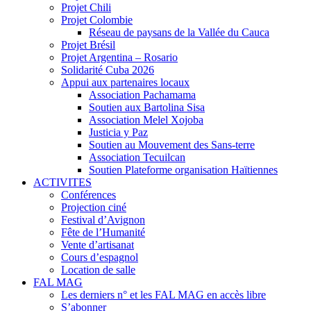
Projet Chili
Projet Colombie
Réseau de paysans de la Vallée du Cauca
Projet Brésil
Projet Argentina – Rosario
Solidarité Cuba 2026
Appui aux partenaires locaux
Association Pachamama
Soutien aux Bartolina Sisa
Association Melel Xojoba
Justicia y Paz
Soutien au Mouvement des Sans-terre
Association Tecuilcan
Soutien Plateforme organisation Haïtiennes
ACTIVITES
Conférences
Projection ciné
Festival d’Avignon
Fête de l’Humanité
Vente d’artisanat
Cours d’espagnol
Location de salle
FAL MAG
Les derniers n° et les FAL MAG en accès libre
S’abonner