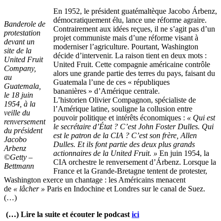
En 1952, le président guatémaltèque Jacobo Árbenz,
démocratiquement élu, lance une réforme agraire.
Banderole de
Contrairement aux idées reçues, il ne s’agit pas d’un
protestation
projet communiste mais d’une réforme visant à
devant un
moderniser l’agriculture. Pourtant, Washington
site de la
décide d’intervenir. La raison tient en deux mots :
United Fruit
United Fruit. Cette compagnie américaine contrôle
Company,
alors une grande partie des terres du pays, faisant du
au
Guatemala l’une de ces « républiques
Guatemala,
bananières » d’Amérique centrale.
le 18 juin
L’historien Olivier Compagnon, spécialiste de
1954, à la
l’Amérique latine, souligne la collusion entre
veille du
pouvoir politique et intérêts économiques :
« Qui est
renversement
le secrétaire d’État ? C’est John Foster Dulles. Qui
du président
est le patron de la CIA ? C’est son frère, Allen
Jacobo
Dulles. Et ils font partie des deux plus grands
Arbenz
actionnaires de la United Fruit. »
En juin 1954, la
©Getty –
CIA orchestre le renversement d’Árbenz. Lorsque la
Bettmann
France et la Grande-Bretagne tentent de protester,
Washington exerce un chantage : les Américains menacent
de
« lâcher »
Paris en Indochine et Londres sur le canal de Suez.
(…)
(…) Lire la suite et écouter le podcast
ici