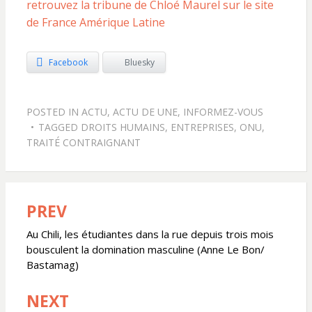
retrouvez la tribune de Chloé Maurel sur le site
de France Amérique Latine
Facebook
Bluesky
POSTED IN
ACTU
,
ACTU DE UNE
,
INFORMEZ-VOUS
TAGGED
DROITS HUMAINS
,
ENTREPRISES
,
ONU
,
TRAITÉ CONTRAIGNANT
PREV
Navigation
de
Au Chili, les étudiantes dans la rue depuis trois mois
bousculent la domination masculine (Anne Le Bon/
l’article
Bastamag)
NEXT