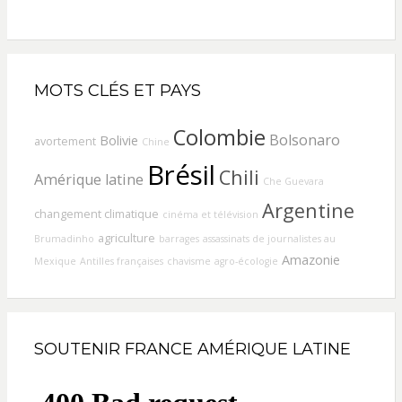
MOTS CLÉS ET PAYS
Colombie
Bolsonaro
Bolivie
avortement
Chine
Brésil
Chili
Amérique latine
Che Guevara
Argentine
changement climatique
cinéma et télévision
agriculture
Brumadinho
barrages
assassinats de journalistes au
Amazonie
Mexique
Antilles françaises
chavisme
agro-écologie
SOUTENIR FRANCE AMÉRIQUE LATINE