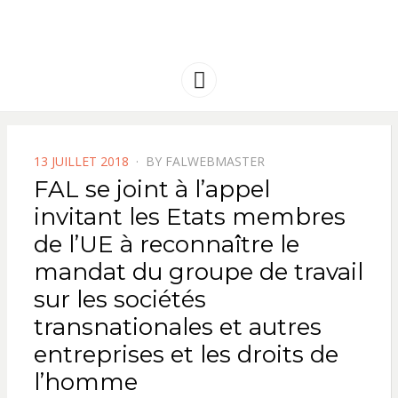
FRANCE
Solidarité international et Amitiés
entre les peuples
AMERIQUE
Menu
LATINE
POSTED
13 JUILLET 2018
BY
FALWEBMASTER
ON
FAL se joint à l’appel
invitant les Etats membres
de l’UE à reconnaître le
mandat du groupe de travail
sur les sociétés
transnationales et autres
entreprises et les droits de
l’homme