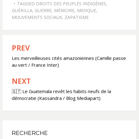
TAGGED
DROITS DES PEUPLES INDIGÈNES
,
GUÉRILLA
,
GUERRE
,
MÉMOIRE
,
MEXIQUE
,
MOUVEMENTS SOCIAUX
,
ZAPATISME
PREV
Navigation
de
Les merveilleuses cités amazoniennes (Camille passe
au vert / France Inter)
l’article
NEXT
🇬🇹 Le Guatemala revêt les habits neufs de la
démocratie (Kassandra / Blog Mediapart)
RECHERCHE