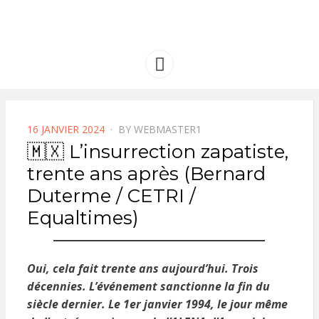
FRANCE
Solidarité international et Amitiés
entre les peuples
AMERIQUE
Menu
LATINE
POSTED
16 JANVIER 2024
BY
WEBMASTER1
ON
🇲🇽 L’insurrection zapatiste,
trente ans après (Bernard
Duterme / CETRI /
Equaltimes)
Oui, cela fait trente ans aujourd’hui. Trois
décennies. L’événement sanctionne la fin du
siècle dernier. Le 1er janvier 1994, le jour même