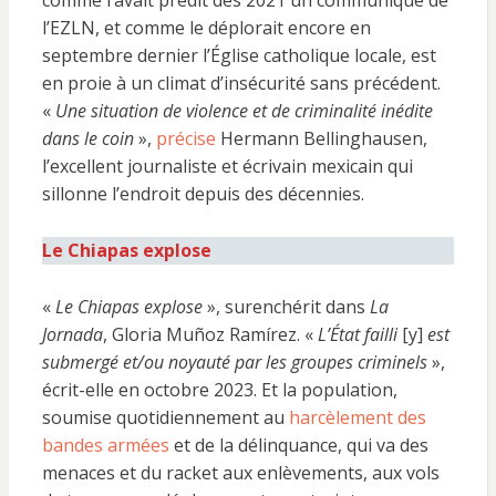
comme l’avait prédit dès 2021 un communiqué de
l’EZLN, et comme le déplorait encore en
septembre dernier l’Église catholique locale, est
en proie à un climat d’insécurité sans précédent.
«
Une situation de violence et de criminalité inédite
dans le coin
»,
précise
Hermann Bellinghausen,
l’excellent journaliste et écrivain mexicain qui
sillonne l’endroit depuis des décennies.
Le Chiapas explose
«
Le Chiapas explose
», surenchérit dans
La
Jornada
, Gloria Muñoz Ramírez. «
L’État failli
[y]
est
submergé et/ou noyauté par les groupes criminels
»,
écrit-elle en octobre 2023. Et la population,
soumise quotidiennement au
harcèlement des
bandes armées
et de la délinquance, qui va des
menaces et du racket aux enlèvements, aux vols