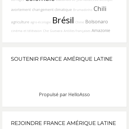
Chili
avortement
changement climatique
Brumadinho
Brésil
Bolsonaro
agriculture
agro-écologie
Chine
Amazonie
cinéma et télévision
Che Guevara
Antilles françaises
SOUTENIR FRANCE AMÉRIQUE LATINE
Propulsé par
HelloAsso
REJOINDRE FRANCE AMÉRIQUE LATINE