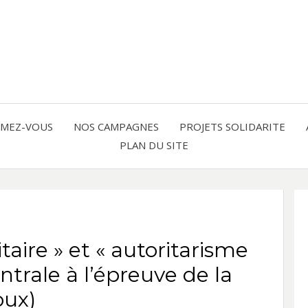
Solidarité international et Amitiés 
FRAN
AMER
RMEZ-VOUS
NOS CAMPAGNES
PROJETS SOLIDARITE
PLAN DU SITE
LATI
taire » et « autoritarisme
ntrale à l’épreuve de la
oux)