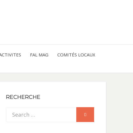
entre les peuples
CE
IQUE
ACTIVITES
FAL MAG
COMITÉS LOCAUX
NE
RECHERCHE
Search
SEARCH
for: