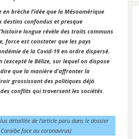
e en brèche l’idée que la Mésoamérique
x destins confondus et presque
l’histoire longue révèle des traits communs
e, force est constater que les pays
ndémie de la Covid-19 en ordre dispersé.
 (excepté le Bélize, sur lequel on dispose
dire que la manière d’affronter la
ir grossissant des politiques déjà
des conflits qui traversent les sociétés
.
lus détaillée de l’article paru dans le dossier
 Caraïbe face au coronavirus)