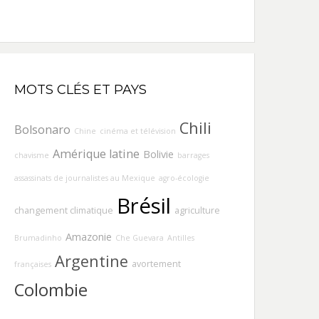
MOTS CLÉS ET PAYS
Chili
Bolsonaro
Chine
cinéma et télévision
Amérique latine
Bolivie
chavisme
barrages
assassinats de journalistes au Mexique
agro-écologie
Brésil
changement climatique
agriculture
Amazonie
Brumadinho
Che Guevara
Antilles
Argentine
avortement
françaises
Colombie