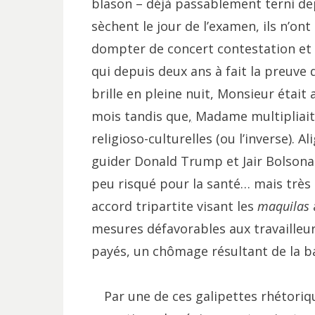
blason – déjà passablement terni depu
sèchent le jour de l’examen, ils n’ont
dompter de concert contestation et
qui depuis deux ans à fait la preuve d
brille en pleine nuit, Monsieur étai
mois tandis que
,
Madame multipliait 
religioso-culturelles (ou l’inverse).
guider Donald Trump et Jair Bolsonar
peu risqué pour la santé… mais très 
accord tripartite visant les
maquilas
mesures défavorables aux travailleu
payés, un chômage résultant de la ba
Par une de ces galipettes rhétoriqu