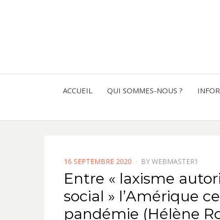
ACCUEIL
QUI SOMMES-NOUS ?
INFO
POSTED
16 SEPTEMBRE 2020
BY
WEBMASTER1
ON
Entre « laxisme autori
social » l’Amérique ce
pandémie (Hélène R