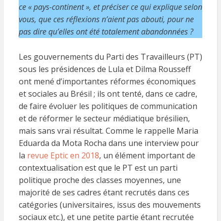
ce « pays-continent », et préciser ce qui explique selon
vous, que ces réflexions n’aient pas abouti, pour ne
pas dire qu’elles ont été totalement abandonnées ?
Les gouvernements du Parti des Travailleurs (PT)
sous les présidences de Lula et Dilma Rousseff
ont mené d’importantes réformes économiques
et sociales au Brésil ; ils ont tenté, dans ce cadre,
de faire évoluer les politiques de communication
et de réformer le secteur médiatique brésilien,
mais sans vrai résultat. Comme le rappelle Maria
Eduarda da Mota Rocha dans une interview pour
la
revue Eptic en 2018
, un élément important de
contextualisation est que le PT est un parti
politique proche des classes moyennes, une
majorité de ses cadres étant recrutés dans ces
catégories (universitaires, issus des mouvements
sociaux etc.), et une petite partie étant recrutée