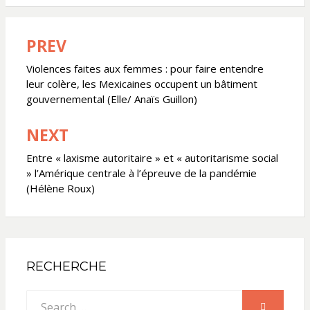
PREV
Navigation
de
Violences faites aux femmes : pour faire entendre
leur colère, les Mexicaines occupent un bâtiment
l’article
gouvernemental (Elle/ Anaïs Guillon)
NEXT
Entre « laxisme autoritaire » et « autoritarisme social
» l’Amérique centrale à l’épreuve de la pandémie
(Hélène Roux)
RECHERCHE
Search
SEARCH