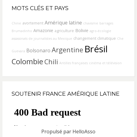
MOTS CLÉS ET PAYS
Amérique latine
avortement
Chine
chavisme
barrages
Amazonie
Bolivie
agriculture
Brumadinho
agro-écologie
changement climatique
assassinats de journalistes au Mexique
Che
Brésil
Argentine
Bolsonaro
Guevara
Colombie
Chili
Antilles françaises
cinéma et télévision
SOUTENIR FRANCE AMÉRIQUE LATINE
Propulsé par
HelloAsso