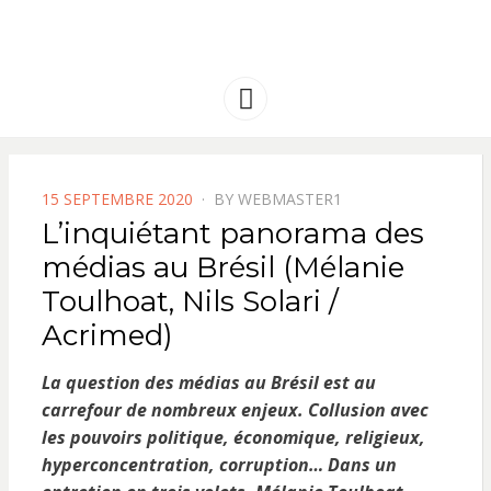
FRANCE
Solidarité international et Amitiés
entre les peuples
AMERIQUE
Menu
LATINE
POSTED
15 SEPTEMBRE 2020
BY
WEBMASTER1
ON
L’inquiétant panorama des
médias au Brésil (Mélanie
Toulhoat, Nils Solari /
Acrimed)
La question des médias au Brésil est au
carrefour de nombreux enjeux. Collusion avec
les pouvoirs politique, économique, religieux,
hyperconcentration, corruption… Dans un