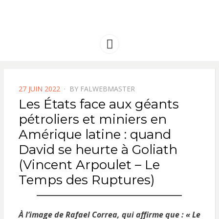
FRANCE
Solidarité international et Amitiés
entre les peuples
AMERIQUE
Menu
LATINE
POSTED
27 JUIN 2022
BY
FALWEBMASTER
ON
Les États face aux géants
pétroliers et miniers en
Amérique latine : quand
David se heurte à Goliath
(Vincent Arpoulet – Le
Temps des Ruptures)
À l’image de Rafael Correa, qui affirme que : « Le