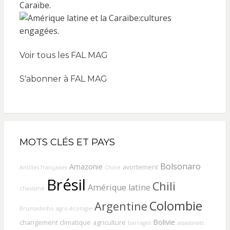
Voir tous les FAL MAG
S'abonner à FAL MAG
MOTS CLÉS ET PAYS
Bolsonaro
Amazonie
avortement
Antilles françaises
Chine
Brésil
Chili
Amérique latine
chavisme
Colombie
Argentine
Brumadinho
agro-écologie
Bolivie
changement climatique
agriculture
barrages
assassinats