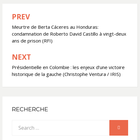
PREV
Navigation
de
Meurtre de Berta Cáceres au Honduras:
condamnation de Roberto David Castillo à vingt-deux
l’article
ans de prison (RFI)
NEXT
Présidentielle en Colombie : les enjeux d’une victoire
historique de la gauche (Christophe Ventura / IRIS)
RECHERCHE
Search
SEARCH
for: