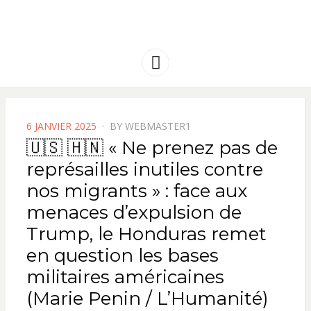
FRANCE
Solidarité international et Amitiés
entre les peuples
AMERIQUE
Menu
LATINE
POSTED
6 JANVIER 2025
BY
WEBMASTER1
ON
🇺🇸 🇭🇳 « Ne prenez pas de
représailles inutiles contre
nos migrants » : face aux
menaces d’expulsion de
Trump, le Honduras remet
en question les bases
militaires américaines
(Marie Penin / L’Humanité)