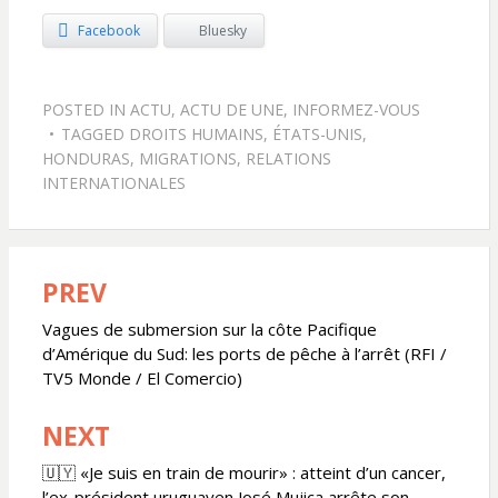
Facebook
Bluesky
POSTED IN
ACTU
,
ACTU DE UNE
,
INFORMEZ-VOUS
TAGGED
DROITS HUMAINS
,
ÉTATS-UNIS
,
HONDURAS
,
MIGRATIONS
,
RELATIONS
INTERNATIONALES
PREV
Navigation
de
Vagues de submersion sur la côte Pacifique
d’Amérique du Sud: les ports de pêche à l’arrêt (RFI /
l’article
TV5 Monde / El Comercio)
NEXT
🇺🇾 «Je suis en train de mourir» : atteint d’un cancer,
l’ex-président uruguayen José Mujica arrête son