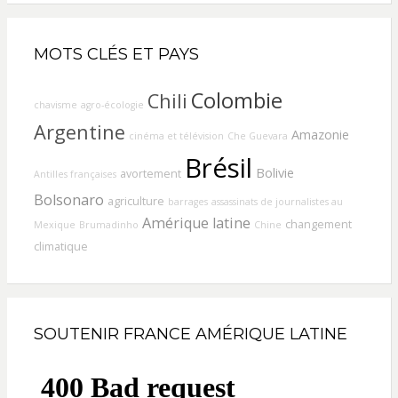
MOTS CLÉS ET PAYS
Colombie
Chili
chavisme
agro-écologie
Argentine
Amazonie
cinéma et télévision
Che Guevara
Brésil
Bolivie
avortement
Antilles françaises
Bolsonaro
agriculture
barrages
assassinats de journalistes au
Amérique latine
changement
Mexique
Brumadinho
Chine
climatique
SOUTENIR FRANCE AMÉRIQUE LATINE