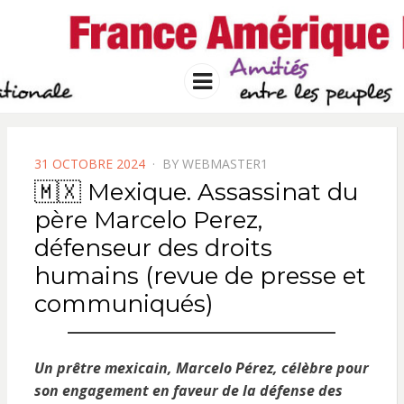
FRANCE
Solidarité international et Amitiés
entre les peuples
AMERIQUE
Menu
LATINE
POSTED
31 OCTOBRE 2024
BY
WEBMASTER1
ON
🇲🇽 Mexique. Assassinat du
père Marcelo Perez,
défenseur des droits
humains (revue de presse et
communiqués)
Un prêtre mexicain, Marcelo Pérez, célèbre pour
son engagement en faveur de la défense des