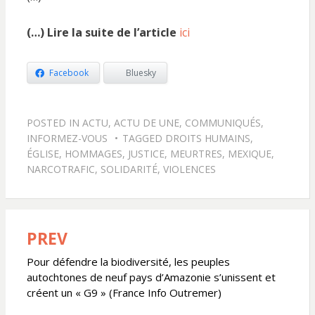
(…) Lire la suite de l’article
ici
Facebook
Bluesky
POSTED IN
ACTU
,
ACTU DE UNE
,
COMMUNIQUÉS
,
INFORMEZ-VOUS
TAGGED
DROITS HUMAINS
,
ÉGLISE
,
HOMMAGES
,
JUSTICE
,
MEURTRES
,
MEXIQUE
,
NARCOTRAFIC
,
SOLIDARITÉ
,
VIOLENCES
PREV
Navigation
de
Pour défendre la biodiversité, les peuples
autochtones de neuf pays d’Amazonie s’unissent et
l’article
créent un « G9 » (France Info Outremer)