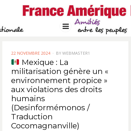
FRANCE
Solidarité international et Amitiés
entre les peuples
AMERIQUE
Menu
LATINE
POSTED
22 NOVEMBRE 2024
BY
WEBMASTER1
ON
Mexique : La
militarisation génère un «
environnement propice »
aux violations des droits
humains
(Desinformémonos /
Traduction
Cocomagnanville)