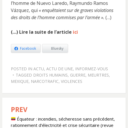
l’homme de Nuevo Laredo, Raymundo Ramos
Vázquez, qui
« enquêtaient sur de graves violations
des droits de l’homme commises par l’armée ».
(…)
(…) Lire la suite de l’article
ici
Facebook
Bluesky
POSTED IN
ACTU
,
ACTU DE UNE
,
INFORMEZ-VOUS
TAGGED
DROITS HUMAINS
,
GUERRE
,
MEURTRES
,
MEXIQUE
,
NARCOTRAFIC
,
VIOLENCES
PREV
Navigation
de
Équateur : incendies, sécheresse sans précédent,
rationnement d’électricité et crise sécuritaire (revue