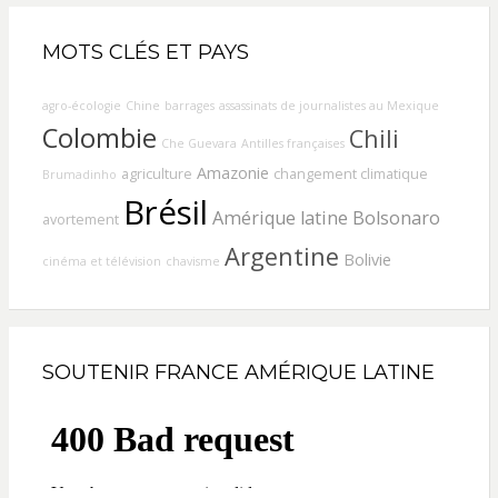
MOTS CLÉS ET PAYS
agro-écologie
Chine
barrages
assassinats de journalistes au Mexique
Colombie
Chili
Che Guevara
Antilles françaises
Amazonie
agriculture
changement climatique
Brumadinho
Brésil
Amérique latine
Bolsonaro
avortement
Argentine
Bolivie
cinéma et télévision
chavisme
SOUTENIR FRANCE AMÉRIQUE LATINE