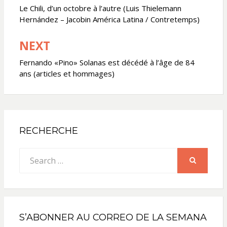
de
Le Chili, d’un octobre à l’autre (Luis Thielemann
Hernández – Jacobin América Latina / Contretemps)
l’article
NEXT
Fernando «Pino» Solanas est décédé à l’âge de 84
ans (articles et hommages)
RECHERCHE
Search
for:
SEARCH
S’ABONNER AU CORREO DE LA SEMANA