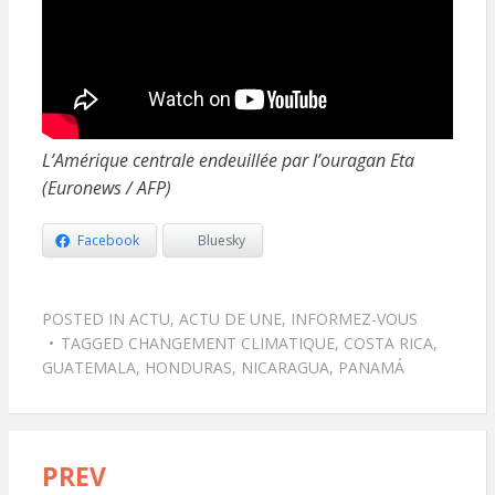
L’Amérique centrale endeuillée par l’ouragan Eta
(Euronews / AFP)
Facebook
Bluesky
POSTED IN
ACTU
,
ACTU DE UNE
,
INFORMEZ-VOUS
TAGGED
CHANGEMENT CLIMATIQUE
,
COSTA RICA
,
GUATEMALA
,
HONDURAS
,
NICARAGUA
,
PANAMÁ
PREV
Navigation