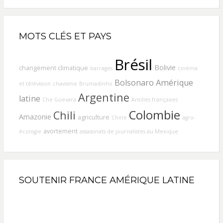
MOTS CLÉS ET PAYS
Brésil
Bolivie
changement climatique
barrages
cinéma
Bolsonaro
Amérique
et télévision
chavisme
Brumadinho
Argentine
latine
Che Guevara
Antilles françaises
Colombie
Chili
Amazonie
agriculture
Chine
agro-
avortement
écologie
assassinats de journalistes au Mexique
SOUTENIR FRANCE AMÉRIQUE LATINE