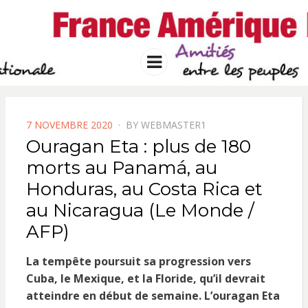
FRANCE
Solidarité international et Amitiés
entre les peuples
AMERIQUE
Menu
LATINE
POSTED
7 NOVEMBRE 2020
BY
WEBMASTER1
ON
Ouragan Eta : plus de 180
morts au Panamá, au
Honduras, au Costa Rica et
au Nicaragua (Le Monde /
AFP)
La tempête poursuit sa progression vers
Cuba, le Mexique, et la Floride, qu’il devrait
atteindre en début de semaine.
L’ouragan Eta