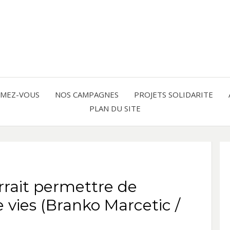
Solidarité international et Amitiés 
FRAN
AMER
RMEZ-VOUS
NOS CAMPAGNES
PROJETS SOLIDARITE
PLAN DU SITE
LATI
rrait permettre de
e vies (Branko Marcetic /