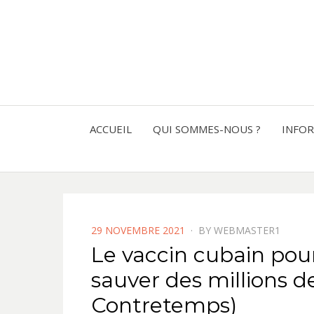
ACCUEIL
QUI SOMMES-NOUS ?
INFO
POSTED
29 NOVEMBRE 2021
BY
WEBMASTER1
ON
Le vaccin cubain pou
sauver des millions d
Contretemps)