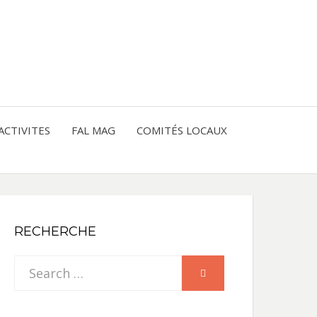
entre les peuples
CE
IQUE
ACTIVITES
FAL MAG
COMITÉS LOCAUX
NE
RECHERCHE
Search
SEARCH
for: