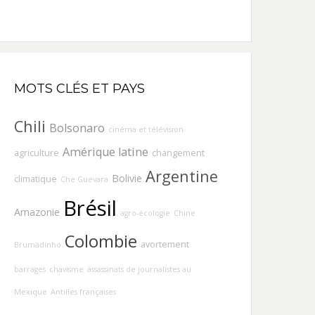
MOTS CLÉS ET PAYS
Chili
Bolsonaro
cinéma et télévision
Amérique latine
agriculture
changement
Argentine
Bolivie
climatique
Che Guevara
Brésil
Amazonie
agro-écologie
Chine
Colombie
avortement
Brumadinho
barrages
chavisme
assassinats de journalistes au
Mexique
Antilles françaises