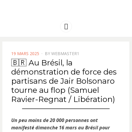
FRANCE
Solidarité international et Amitiés
entre les peuples
AMERIQUE
Menu
LATINE
POSTED
19 MARS 2025
BY
WEBMASTER1
ON
🇧🇷 Au Brésil, la
démonstration de force des
partisans de Jair Bolsonaro
tourne au flop (Samuel
Ravier-Regnat / Libération)
Un peu moins de 20 000 personnes ont
manifesté dimanche 16 mars au Brésil pour