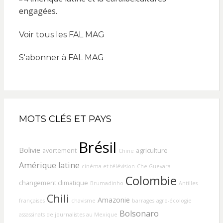
Voir tous les FAL MAG
S'abonner à FAL MAG
MOTS CLÉS ET PAYS
Brésil
Bolivie
avortement
agriculture
Chine
Amérique latine
cinéma et télévision
Che Guevara
Colombie
changement climatique
Brumadinho
Antilles
Chili
Amazonie
françaises
chavisme
barrages
agro-écologie
Bolsonaro
assassinats de journalistes au Mexique