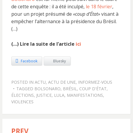
de cette enquête : il a été inculpé,
le 18 février
,
pour un projet présumé de
«coup d’État»
visant à
empêcher l’alternance à la présidence du Brésil.
(…)
(…) Lire la suite de l’article
ici
Facebook
Bluesky
POSTED IN
ACTU
,
ACTU DE UNE
,
INFORMEZ-VOUS
TAGGED
BOLSONARO
,
BRÉSIL
,
COUP D'ÉTAT
,
ÉLECTIONS
,
JUSTICE
,
LULA
,
MANIFESTATIONS
,
VIOLENCES
PREV
Navigation