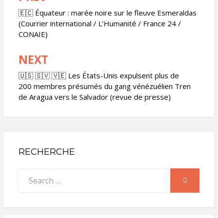
de
🇪🇨 Équateur : marée noire sur le fleuve Esmeraldas
(Courrier international / L’Humanité / France 24 /
l’article
CONAIE)
NEXT
🇺🇸 🇸🇻 🇻🇪 Les États-Unis expulsent plus de
200 membres présumés du gang vénézuélien Tren
de Aragua vers le Salvador (revue de presse)
RECHERCHE
Search
SEARCH
for: