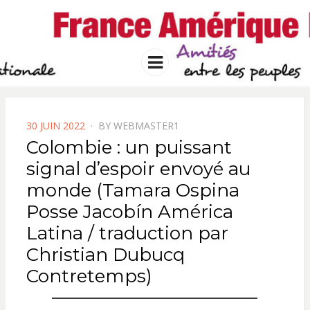
FRANCE
Solidarité international et Amitiés
entre les peuples
AMERIQUE
Menu
LATINE
POSTED
30 JUIN 2022
BY
WEBMASTER1
ON
Colombie : un puissant
signal d’espoir envoyé au
monde (Tamara Ospina
Posse Jacobín América
Latina / traduction par
Christian Dubucq
Contretemps)