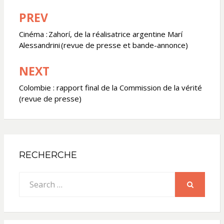
PREV
Navigation
de
Cinéma : Zahorí, de la réalisatrice argentine Marí
Alessandrini (revue de presse et bande-annonce)
l’article
NEXT
Colombie : rapport final de la Commission de la vérité
(revue de presse)
RECHERCHE
Search
for:
SEARCH