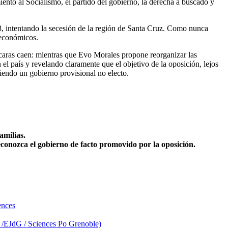
ento al Socialismo, el partido del gobierno, la derecha a buscado y
008, intentando la secesión de la región de Santa Cruz. Como nunca
s económicos.
ascaras caen: mientras que Evo Morales propone reorganizar las
n el país y revelando claramente que el objetivo de la oposición, lejos
ciendo un gobierno provisional no electo.
amilias.
econozca el gobierno de facto promovido por la oposición.
ences
d /EJdG / Sciences Po Grenoble)