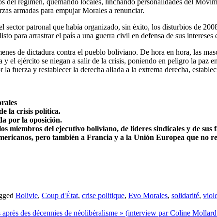
olos del régimen, quemando locales, linchando personalidades del Movimi
erzas armadas para empujar Morales a renunciar.
del sector patronal que había organizado, sin éxito, los disturbios de 2
isto para arrastrar el país a una guerra civil en defensa de sus interese
gímenes de dictadura contra el pueblo boliviano. De hora en hora, las m
y el ejército se niegan a salir de la crisis, poniendo en peligro la paz e
la fuerza y restablecer la derecha aliada a la extrema derecha, estable
rales
 la crisis política.
da por la oposición.
los miembros del ejecutivo boliviano, de lideres sindicales y de sus f
oamericanos, pero también a Francia y a la Unión Europea que no r
gged
Bolivie
,
Coup d'État
,
crise politique
,
Evo Morales
,
solidarité
,
viol
 après des décennies de néolibéralisme » (interview par Coline Mollar