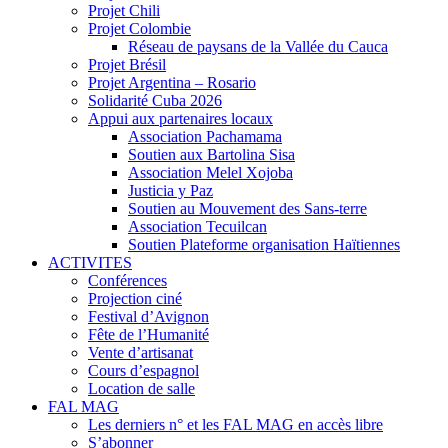
Projet Chili
Projet Colombie
Réseau de paysans de la Vallée du Cauca
Projet Brésil
Projet Argentina – Rosario
Solidarité Cuba 2026
Appui aux partenaires locaux
Association Pachamama
Soutien aux Bartolina Sisa
Association Melel Xojoba
Justicia y Paz
Soutien au Mouvement des Sans-terre
Association Tecuilcan
Soutien Plateforme organisation Haïtiennes
ACTIVITES
Conférences
Projection ciné
Festival d’Avignon
Fête de l’Humanité
Vente d’artisanat
Cours d’espagnol
Location de salle
FAL MAG
Les derniers n° et les FAL MAG en accès libre
S’abonner