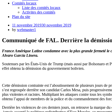
Comités locaux
Liste des comités locaux
Activites des comités
Plan du site
Posted
11 novembre 2019
30 novembre 2019
on
by
webmaster1
Communiqué de FAL. Derrière la démission
France Amérique Latine condamne avec la plus grande fermeté le coup
Alvaro Garcia Linera.
Soutenues par les États-Unis de Trump (mais aussi par Bolsonaro et Piñe
effet obtenu la démission du gouvernement bolivien.
Cette démission contrainte est l’aboutissement de plusieurs jours de pre
s’est regroupée derrière son candidat Carlos Mesa, puis progressive
plus violentes et racistes. Multipliant les attaques contre tous les sy
obtenu l’appui de membres de la police et du commandement des forc
Derrière les violences de ces derniers jours, on retrouve la marque du
jamais accepté la politique redistributive d’Evo Morales, ce mouvement