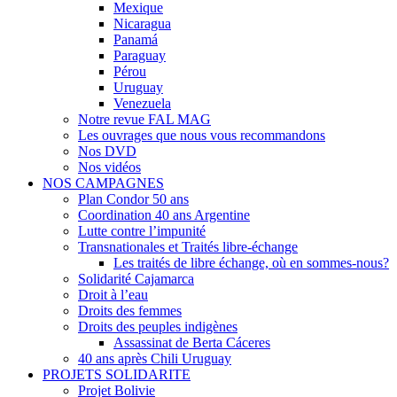
Mexique
Nicaragua
Panamá
Paraguay
Pérou
Uruguay
Venezuela
Notre revue FAL MAG
Les ouvrages que nous vous recommandons
Nos DVD
Nos vidéos
NOS CAMPAGNES
Plan Condor 50 ans
Coordination 40 ans Argentine
Lutte contre l’impunité
Transnationales et Traités libre-échange
Les traités de libre échange, où en sommes-nous?
Solidarité Cajamarca
Droit à l’eau
Droits des femmes
Droits des peuples indigènes
Assassinat de Berta Cáceres
40 ans après Chili Uruguay
PROJETS SOLIDARITE
Projet Bolivie