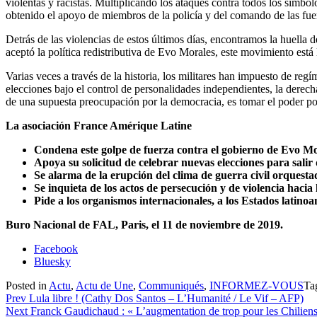
violentas y racistas. Multiplicando los ataques contra todos los símb
obtenido el apoyo de miembros de la policía y del comando de las fu
Detrás de las violencias de estos últimos días, encontramos la huella 
aceptó la política redistributiva de Evo Morales, este movimiento está l
Varias veces a través de la historia, los militares han impuesto de re
elecciones bajo el control de personalidades independientes, la derecha 
de una supuesta preocupación por la democracia, es tomar el poder por 
La asociación France Amérique Latine
Condena este golpe de fuerza contra el gobierno de Evo Mo
Apoya su solicitud de celebrar nuevas elecciones para salir de
Se alarma de la erupción del clima de guerra civil orquesta
Se inquieta de los actos de persecución y de violencia hacia 
Pide a los organismos internacionales, a los Estados latin
Buro Nacional de FAL, Paris, el 11 de noviembre de 2019.
Partager
Facebook
la
Bluesky
publication
Posted in
Actu
,
Actu de Une
,
Communiqués
,
INFORMEZ-VOUS
Ta
"Communiqué
Navigation
Prev
Lula libre ! (Cathy Dos Santos – L’Humanité / Le Vif – AFP)
de
Next
Franck Gaudichaud : « L’augmentation de trop pour les Chiliens
FAL.