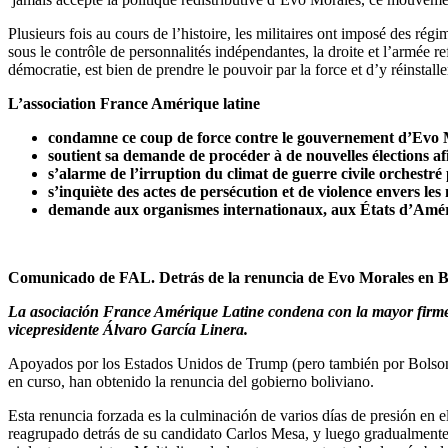
Plusieurs fois au cours de l’histoire, les militaires ont imposé des r
sous le contrôle de personnalités indépendantes, la droite et l’armée ref
démocratie, est bien de prendre le pouvoir par la force et d’y réinstall
L’association France Amérique latine
condamne ce coup de force contre le gouvernement d’Evo 
soutient sa demande de procéder à de nouvelles élections afi
s’alarme de l’irruption du climat de guerre civile orchestré 
s’inquiète des actes de persécution et de violence envers les
demande aux organismes internationaux, aux États d’Amériq
Comunicado de FAL. Detrás de la renuncia de Evo Morales en Bo
La asociación France Amérique Latine condena con la mayor firmeza 
vicepresidente Álvaro García Linera.
Apoyados por los Estados Unidos de Trump (pero también por Bolsonaro
en curso, han obtenido la renuncia del gobierno boliviano.
Esta renuncia forzada es la culminación de varios días de presión en el
reagrupado detrás de su candidato Carlos Mesa, y luego gradualmente