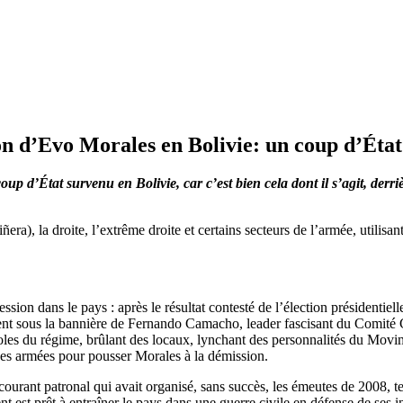
 d’Evo Morales en Bolivie: un coup d’État
 d’État survenu en Bolivie, car c’est bien cela dont il s’agit, derri
ra), la droite, l’extrême droite et certains secteurs de l’armée, utilisa
ssion dans le pays : après le résultat contesté de l’élection présidentiel
ment sous la bannière de Fernando Camacho, leader fascisant du Comité 
mboles du régime, brûlant des locaux, lynchant des personnalités du Movi
es armées pour pousser Morales à la démission.
 courant patronal qui avait organisé, sans succès, les émeutes de 2008, 
 est prêt à entraîner le pays dans une guerre civile en défense de ses 