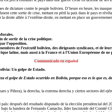
égimes de dictature contre le peuple bolivien. D’heure en heure, les masq
usent cette sortie de crise, mettant en péril la paix dans le pays et révé
er la droite alliée à l’extrême-droite, en mettant en place un gouverneme
Morales.
n de sortir de la crise politique.
par l’opposition.
 membres de l’exécutif bolivien, des dirigeants syndicaux, et de leurs
ue latine, mais aussi à la France et à l’Union Européenne de ne 
Communicado en
esp
año
l
livia: Un golpe de Estado.
el golpe de Estado ocurrido en Bolivia, porque eso es lo que es, de
 y Piñera), la derecha, la extrema derecha y ciertos sectores del ejérc
 país: después del resultado disputado de la elección presidencial del 2
 bajo la bandera de Fernando Camacho, líder fascistoide del Comité Cí