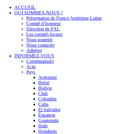
Menu
Skip
ACCUEIL
to
QUI SOMMES-NOUS ?
Solidarité international et Amitiés entre les peuples
FRANCE AMERIQUE LATINE
content
Présentation de France Amérique Latine
Comité d’honneur
Direction de FAL
Les comités locaux
Nous soutenir
Nous contacter
Adhérer
INFORMEZ-VOUS
Communiqués
Actu
Pays
Argentine
Brésil
Bolivie
Chili
Colombie
Cuba
El Salvador
Équateur
Guatemala
Haïti
Honduras