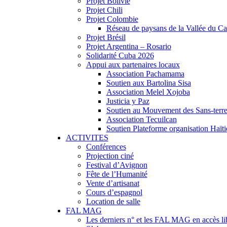
Projet Bolivie
Projet Chili
Projet Colombie
Réseau de paysans de la Vallée du C
Projet Brésil
Projet Argentina – Rosario
Solidarité Cuba 2026
Appui aux partenaires locaux
Association Pachamama
Soutien aux Bartolina Sisa
Association Melel Xojoba
Justicia y Paz
Soutien au Mouvement des Sans-terr
Association Tecuilcan
Soutien Plateforme organisation Haït
ACTIVITES
Conférences
Projection ciné
Festival d’Avignon
Fête de l’Humanité
Vente d’artisanat
Cours d’espagnol
Location de salle
FAL MAG
Les derniers n° et les FAL MAG en accès li