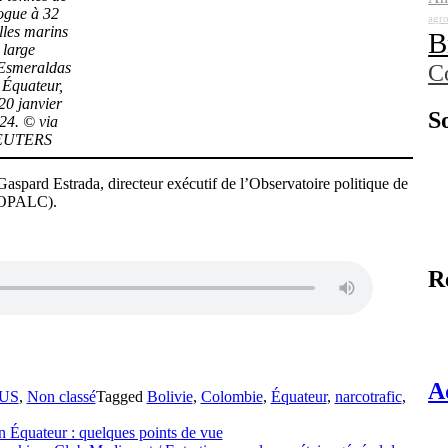
ogue à 32
agro
lles marins
B
 large
Esmeraldas
C
 Équateur,
 20 janvier
S
24. © via
EUTERS
aspard Estrada, directeur exécutif de l’Observatoire politique de
 (OPALC).
R
A
US
,
Non classé
Tagged
Bolivie
,
Colombie
,
Équateur
,
narcotrafic
,
 en Équateur : quelques points de vue