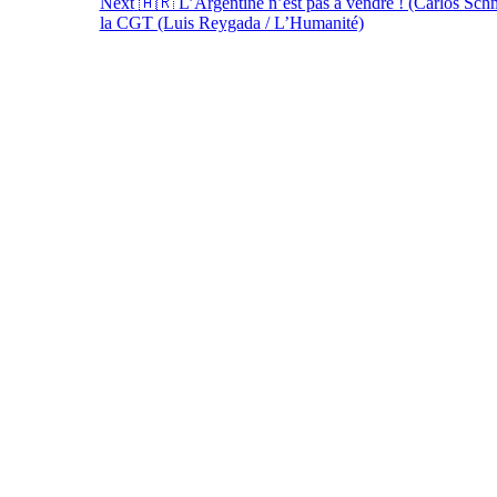
Next
🇦🇷 L’Argentine n’est pas à vendre ! (Carlos Schm
de
la CGT (Luis Reygada / L’Humanité)
l’article