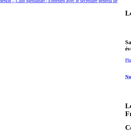
erkin – Club Mediapart / Entretien avec le secrétaire général de
L
Sa
év
Plu
No
L
F
C