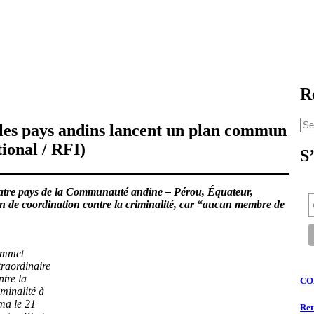
R
Se
 les pays andins lancent un plan commun
for
ional / RFI)
S
uatre pays de la Communauté andine – Pérou, Équateur,
lan de coordination contre la criminalité, car “aucun membre de
mmet
traordinaire
ntre la
CO
iminalité à
ma le 21
Ret