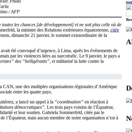
nvier. Photo
pa
Carla
tino / AFP
Ret
 toutes les chances [de développement] et ne soit plus celle où de
erfeld, la ministre des Relations extérieures équatorienne,
citée
mots, dimanche 21 janvier, le sommet extraordinaire de la
A
et avait été convoqué d’urgence, à Lima, après les événements de
s par les violences liées au narcotrafic. Le 9 janvier, le pays a
oristes”
des
“belligérants”,
et militarisé la lutte contre la
 la CAN, une des multiples organisations régionales d’Amérique
D
sociale entre les quatre pays.
iérrez, a lancé un appel à la
“coordination”
en réaction à
stitutions démocratiques”.
Les trois pays voisins de l’Équateur,
idarité et leur soutien. Gabriela Sommerfeld, citée par le
N
ur de l’Équateur, mais aucun membre de notre organisation n’est à