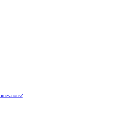
s
sommes-nous?