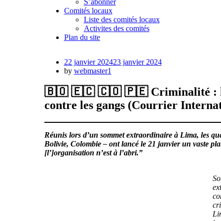
S’abonner
Comités locaux
Liste des comités locaux
Activites des comités
Plan du site
Posted
22 janvier 2024
23 janvier 2024
on
by
webmaster1
🇧🇴 🇪🇨 🇨🇴 🇵🇪 Criminalité :
contre les gangs (Courrier Internat
Réunis lors d’un sommet extraordinaire à Lima, les q
Bolivie, Colombie – ont lancé le 21 janvier un vaste p
[l’]organisation n’est à l’abri.”
So
ex
co
cr
Li