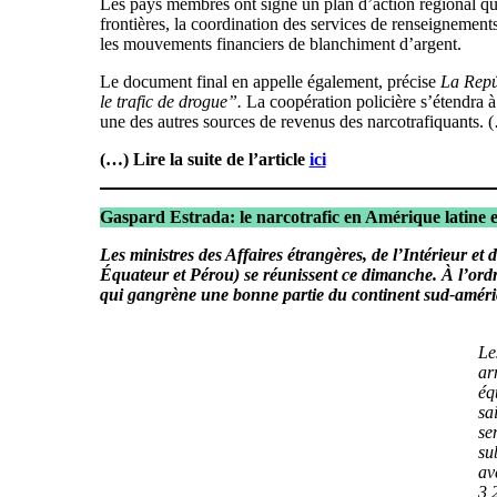
Les pays membres ont signé un plan d’action régional qui
frontières, la coordination des services de renseignemen
les mouvements financiers de blanchiment d’argent.
Le document final en appelle également, précise
La Repú
le trafic de drogue”.
La coopération policière s’étendra à l
une des autres sources de revenus des narcotrafiquants. 
(…) Lire la suite de l’article
ici
Gaspard Estrada: le narcotrafic en Amérique latine est
Les ministres des Affaires étrangères, de l’Intérieur e
Équateur et Pérou) se réunissent ce dimanche. À l’ordre 
qui gangrène une bonne partie du continent sud-améri
Le
ar
éq
sa
se
su
av
3,