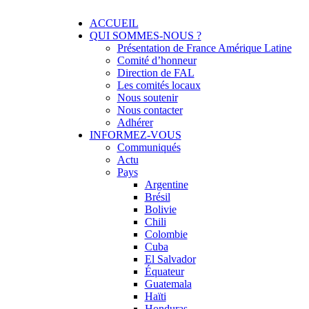
Menu
Skip
ACCUEIL
Solidarité international et Amitiés entre les 
FRANCE AMERIQUE LATINE
to
QUI SOMMES-NOUS ?
content
Présentation de France Amérique Latine
Comité d’honneur
Direction de FAL
Les comités locaux
Nous soutenir
Nous contacter
Adhérer
INFORMEZ-VOUS
Communiqués
Actu
Pays
Argentine
Brésil
Bolivie
Chili
Colombie
Cuba
El Salvador
Équateur
Guatemala
Haïti
Honduras