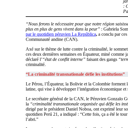
ja
: 
Pa
“Nous ferons le nécessaire pour que notre région saisisse
plus en plus de gens vivent dans la peur”
: Gabriela Somm
par le quotidien péruvien La República
,
a conclu par ces 
Communauté andine (CAN).
Axé sur le thème de lutte contre la criminalité, le somm
ces deux dernières semaines en Équateur, miné comme jamai
déclaré l’
“état de conflit interne”
faisant des gangs
“terr
criminalité.
“La criminalité transnationale défie les institutions”
Le Pérou, l’Équateur, la Bolivie et la Colombie forment
latine, qui vise à développer l’intégration économique et 
Le secrétaire général de la CAN, le Péruvien Gonzalo Gut
la
“criminalité transnationale organisée qui défie les in
dirigé par le président Daniel Noboa, ont exprimé leur sol
quotidien Perú 21, a indiqué : “Cette fois, ça a été le to
l’abri.”