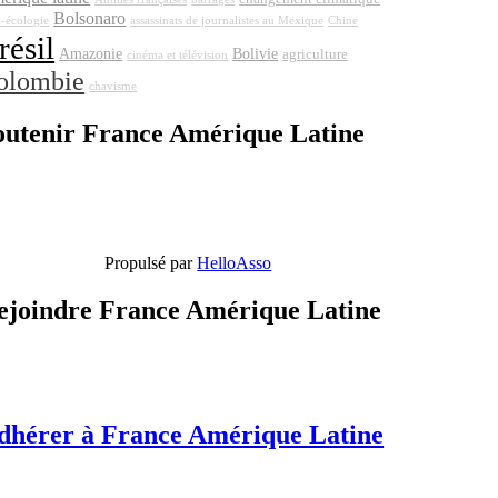
Bolsonaro
-écologie
assassinats de journalistes au Mexique
Chine
résil
Amazonie
Bolivie
agriculture
cinéma et télévision
olombie
chavisme
outenir France Amérique Latine
Propulsé par
HelloAsso
ejoindre France Amérique Latine
dhérer à France Amérique Latine