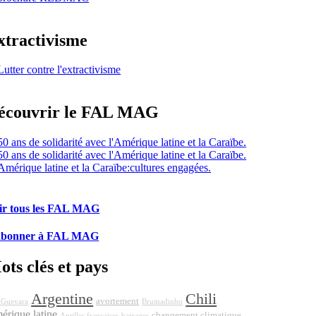
xtractivisme
écouvrir le FAL MAG
ir tous les FAL MAG
abonner à FAL MAG
ots clés et pays
Argentine
Chili
avortement
 Guevara
Brumadinho
érique latine
changement climatique
Antilles françaises
barrages