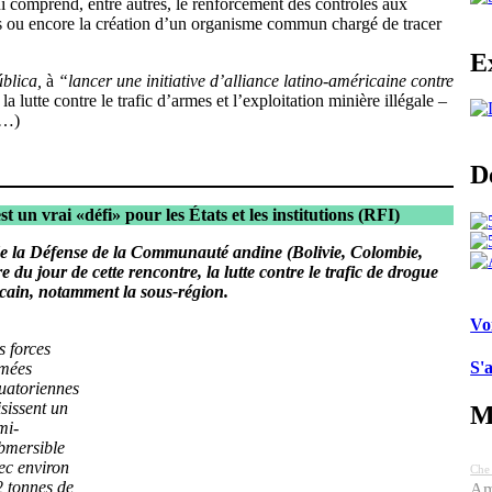
 comprend, entre autres, le renforcement des contrôles aux
ts ou encore la création d’un organisme commun chargé de tracer
E
blica,
à
“lancer une initiative d’alliance latino-américaine contre
a lutte contre le trafic d’armes et l’exploitation minière illégale –
(…)
D
 un vrai «défi» pour les États et les institutions (RFI)
t de la Défense de la Communauté andine (Bolivie, Colombie,
du jour de cette rencontre, la lutte contre le trafic de drogue
cain, notamment la sous-région.
Vo
s forces
S'
mées
uatoriennes
isissent un
M
mi-
bmersible
ec environ
Che
2 tonnes de
Am