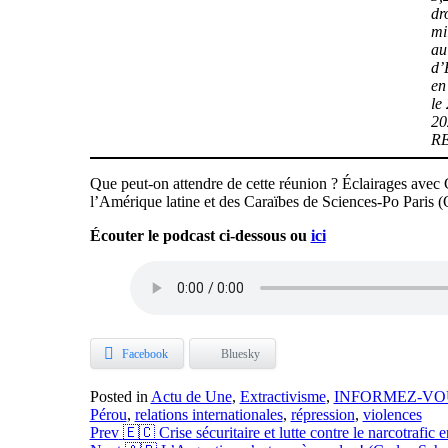
dr
mi
au
d’
en
le
20
R
Que peut-on attendre de cette réunion ? Éclairages avec G
l’Amérique latine et des Caraïbes de Sciences-Po Paris
Écouter le podcast ci-dessous ou
ici
Facebook
Bluesky
Posted in
Actu de Une
,
Extractivisme
,
INFORMEZ-VO
Pérou
,
relations internationales
,
répression
,
violences
Navigation
Prev
🇪🇨 Crise sécuritaire et lutte contre le narcotrafic