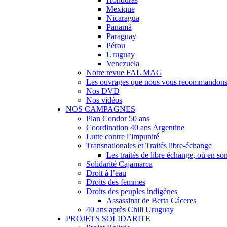
Mexique
Nicaragua
Panamá
Paraguay
Pérou
Uruguay
Venezuela
Notre revue FAL MAG
Les ouvrages que nous vous recommandon
Nos DVD
Nos vidéos
NOS CAMPAGNES
Plan Condor 50 ans
Coordination 40 ans Argentine
Lutte contre l’impunité
Transnationales et Traités libre-échange
Les traités de libre échange, où en 
Solidarité Cajamarca
Droit à l’eau
Droits des femmes
Droits des peuples indigènes
Assassinat de Berta Cáceres
40 ans après Chili Uruguay
PROJETS SOLIDARITE