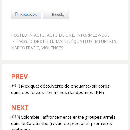
Facebook
Bluesky
POSTED IN
ACTU
,
ACTU DE UNE
,
INFORMEZ-VOUS
TAGGED
DROITS HUMAINS
,
ÉQUATEUR
,
MEURTRES
,
NARCOTRAFIC
,
VIOLENCES
PREV
Navigation
de
🇲🇽 Mexique: découverte de cinquante-six corps
dans des fosses communes clandestines (RFI)
l’article
NEXT
🇨🇴 Colombie : affrontements entre groupes armés
dans le Catatumbo (revue de presse et premières
analyses)