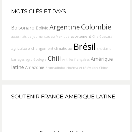
MOTS CLÉS ET PAYS
Colombie
Argentine
Bolsonaro
Bolivie
avortement
assassinats de journalistes au Mexique
Che Guevara
Brésil
agriculture
changement climatique
chavisme
Chili
Amérique
barrages
agro-écologie
Antilles françaises
latine
Amazonie
Brumadinho
cinéma et télévision
Chine
SOUTENIR FRANCE AMÉRIQUE LATINE