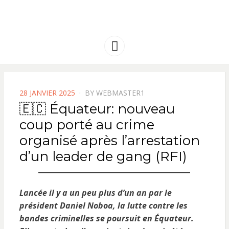
FRANCE
Solidarité international et Amitiés
entre les peuples
AMERIQUE
Menu
LATINE
POSTED
28 JANVIER 2025
BY
WEBMASTER1
ON
🇪🇨 Équateur: nouveau
coup porté au crime
organisé après l’arrestation
d’un leader de gang (RFI)
Lancée il y a un peu plus d’un an par le
président Daniel Noboa, la lutte contre les
bandes criminelles se poursuit en Équateur.