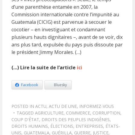
d’une parenthèse entamée en 2007, la
Commission internationale contre l’impunité au
Guatemala (CICIG) est parvenue à secouer le
cocotier – en investiguant et condamnant
plusieurs hauts dignitaires –, avant de se voir, dix
ans plus tard, expulsée du pays puis dissoute par
le président Jimmy Morales. (…)
(…) Lire la suite de l’article
ici
Facebook
Bluesky
POSTED IN
ACTU
,
ACTU DE UNE
,
INFORMEZ-VOUS
TAGGED
AGRICULTURE
,
COMMERCE
,
CORRUPTION
,
COUP D'ÉTAT
,
DROITS DES PEUPLES INDIGÈNES
,
DROITS HUMAINS
,
ÉLECTIONS
,
ENTREPRISES
,
ÉTATS-
UNIS
,
GUATEMALA
,
GUÉRILLA
,
GUERRE
,
JUSTICE
,