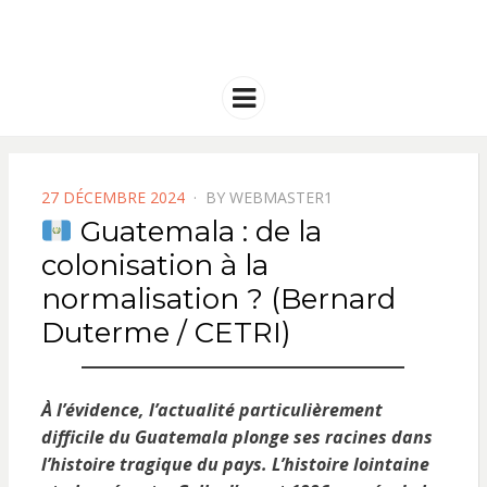
FRANCE
Solidarité international et Amitiés
entre les peuples
AMERIQUE
Menu
LATINE
POSTED
27 DÉCEMBRE 2024
BY
WEBMASTER1
ON
Guatemala : de la
colonisation à la
normalisation ? (Bernard
Duterme / CETRI)
À l’évidence, l’actualité particulièrement
difficile du Guatemala plonge ses racines dans
l’histoire tragique du pays. L’histoire lointaine