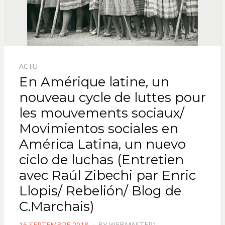
ACTU
En Amérique latine, un
nouveau cycle de luttes pour
les mouvements sociaux/
Movimientos sociales en
América Latina, un nuevo
ciclo de luchas (Entretien
avec Raúl Zibechi par Enric
Llopis/ Rebelión/ Blog de
C.Marchais)
POSTED
16 SEPTEMBRE 2018
BY
WEBMASTER1