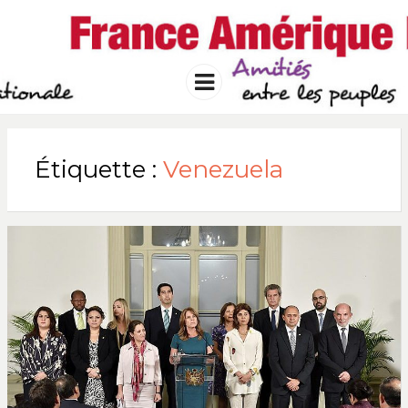
FRANCE
Solidarité international et Amitiés
entre les peuples
AMERIQUE
Menu
LATINE
Étiquette :
Venezuela