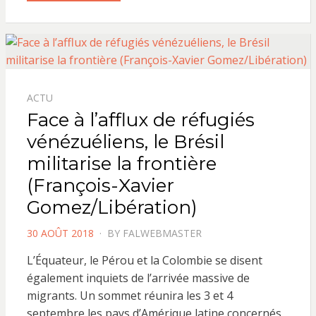
ACTU
Face à l’afflux de réfugiés
vénézuéliens, le Brésil
militarise la frontière
(François-Xavier
Gomez/Libération)
POSTED
30 AOÛT 2018
BY
FALWEBMASTER
ON
L’Équateur, le Pérou et la Colombie se disent
également inquiets de l’arrivée massive de
migrants. Un sommet réunira les 3 et 4
septembre les pays d’Amérique latine concernés