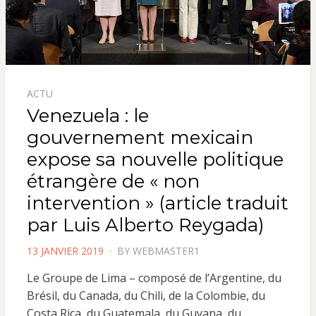
ACTU
Venezuela : le
gouvernement mexicain
expose sa nouvelle politique
étrangère de « non
intervention » (article traduit
par Luis Alberto Reygada)
POSTED
13 JANVIER 2019
BY
WEBMASTER1
ON
Le Groupe de Lima – composé de l’Argentine, du
Brésil, du Canada, du Chili, de la Colombie, du
Costa Rica, du Guatemala, du Guyana, du