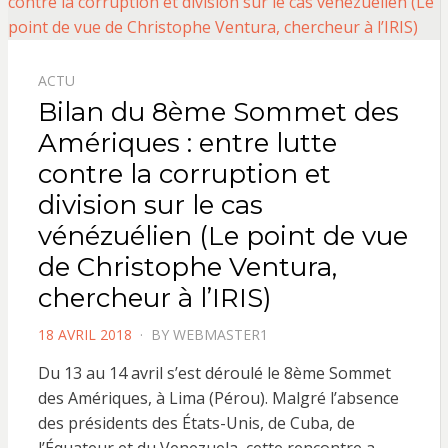
ACTU
Bilan du 8ème Sommet des
Amériques : entre lutte
contre la corruption et
division sur le cas
vénézuélien (Le point de vue
de Christophe Ventura,
chercheur à l’IRIS)
POSTED
18 AVRIL 2018
BY
WEBMASTER1
ON
Du 13 au 14 avril s’est déroulé le 8ème Sommet
des Amériques, à Lima (Pérou). Malgré l’absence
des présidents des États-Unis, de Cuba, de
l’Équateur et du Venezuela, cette rencontre a…