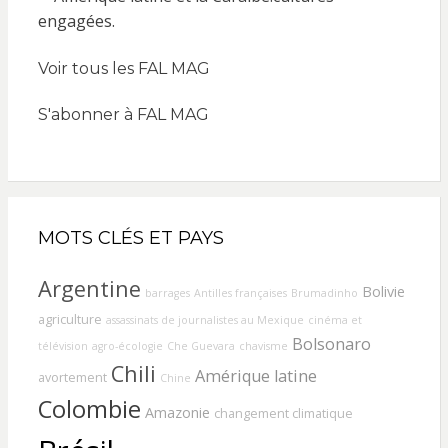
Voir tous les FAL MAG
S'abonner à FAL MAG
MOTS CLÉS ET PAYS
Argentine
Bolivie
barrages
Antilles françaises
Brumadinho
agriculture
assassinats de journalistes au Mexique
cinéma et
Bolsonaro
télévision
agro-écologie
Che Guevara
chavisme
Chili
Amérique latine
avortement
Chine
Colombie
Amazonie
changement climatique