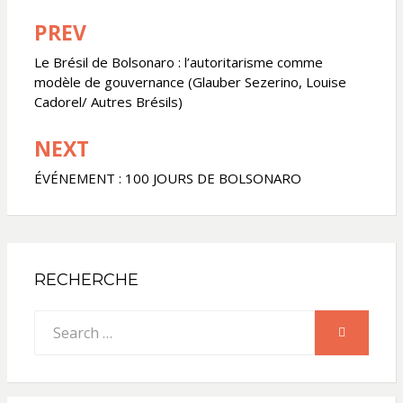
PREV
Navigation
de
Le Brésil de Bolsonaro : l’autoritarisme comme
modèle de gouvernance (Glauber Sezerino, Louise
l’article
Cadorel/ Autres Brésils)
NEXT
ÉVÉNEMENT : 100 JOURS DE BOLSONARO
RECHERCHE
Search
SEARCH
for: