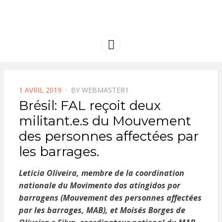
FRANCE
Solidarité international et Amitiés
entre les peuples
AMERIQUE
Menu
LATINE
POSTED
1 AVRIL 2019
BY
WEBMASTER1
ON
Brésil: FAL reçoit deux
militant.e.s du Mouvement
des personnes affectées par
les barrages.
Leticia Oliveira, membre de la coordination
nationale du Movimento dos atingidos por
barragens (Mouvement des personnes affectées
par les barrages, MAB), et Moisés Borges de