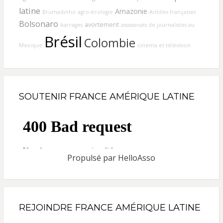
latine
Amazonie
Brumadinho
agro-écologie
Antilles françaises
Bolsonaro
avortement
barrages
assassinats de journalistes au
Brésil
Colombie
Mexique
cinéma et télévision
SOUTENIR FRANCE AMÉRIQUE LATINE
Propulsé par
HelloAsso
REJOINDRE FRANCE AMÉRIQUE LATINE