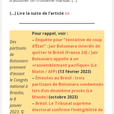
d’assumer un troisième mandat. (…)
(…) Lire la suite de l’article
ici
Pour rappel, voir :
–
Enquête pour “tentative de coup
Des
d’État” : Jair Bolsonaro interdit de
partisans
quitter le Brésil (France 24) / Jair
de
Bolsonaro appelle à un
Bolsonaro
«rassemblement pacifique» (Le
prennent
Matin / AFP)
(13 février 2023)
d’assaut
–
Émeutes au Brésil : trois
le Congrès
partisans de Bolsonaro condamnés
national à
lors d’un deuxième procès (Le
Brasilia,
Monde)
(octobre 2023)
le 8
–
Brésil. Le Tribunal suprême
janvier
électoral confirme l’inéligibilité de
2023. ©