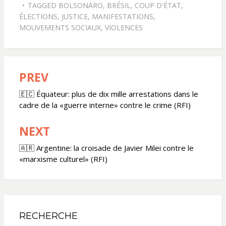
TAGGED
BOLSONARO
,
BRÉSIL
,
COUP D'ÉTAT
,
ÉLECTIONS
,
JUSTICE
,
MANIFESTATIONS
,
MOUVEMENTS SOCIAUX
,
VIOLENCES
PREV
Navigation
de
🇪🇨 Équateur: plus de dix mille arrestations dans le
cadre de la «guerre interne» contre le crime (RFI)
l’article
NEXT
🇦🇷 Argentine: la croisade de Javier Milei contre le
«marxisme culturel» (RFI)
RECHERCHE