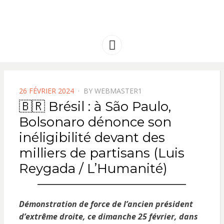
FRANCE
Solidarité international et Amitiés
entre les peuples
AMERIQUE
Menu
LATINE
POSTED
26 FÉVRIER 2024
BY
WEBMASTER1
ON
🇧🇷 Brésil : à São Paulo,
Bolsonaro dénonce son
inéligibilité devant des
milliers de partisans (Luis
Reygada / L’Humanité)
Démonstration de force de l’ancien président
d’extrême droite, ce dimanche 25 février, dans