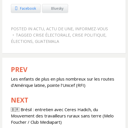
Facebook
Bluesky
POSTED IN
ACTU
,
ACTU DE UNE
,
INFORMEZ-VOUS
TAGGED
CRISE ÉLECTORALE
,
CRISE POLITIQUE
,
ÉLECTIONS
,
GUATEMALA
PREV
Navigation
de
Les enfants de plus en plus nombreux sur les routes
d’Amérique latine, pointe l’Unicef (RFI)
l’article
NEXT
🇧🇷 Brésil : entretien avec Ceres Hadich, du
Mouvement des travailleurs ruraux sans terre (Melo
Foucher / Club Mediapart)