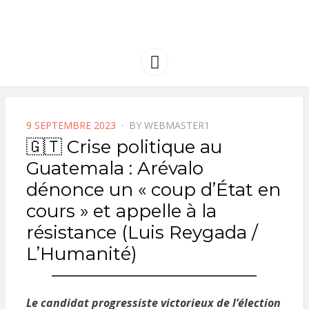
FRANCE
Solidarité international et Amitiés
entre les peuples
AMERIQUE
Menu
LATINE
POSTED
9 SEPTEMBRE 2023
BY
WEBMASTER1
ON
🇬🇹 Crise politique au
Guatemala : Arévalo
dénonce un « coup d’État en
cours » et appelle à la
résistance (Luis Reygada /
L’Humanité)
Le candidat progressiste victorieux de l’élection