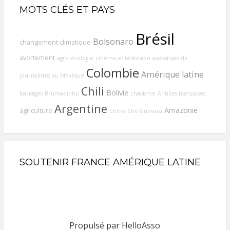
MOTS CLÉS ET PAYS
Brésil
Bolsonaro
changement climatique
avortement
agro-écologie
cinéma et télévision
assassinats de
Colombie
Amérique latine
journalistes au Mexique
Chili
Bolivie
barrages
Brumadinho
chavisme
Antilles françaises
Argentine
Amazonie
agriculture
Chine
Che Guevara
SOUTENIR FRANCE AMÉRIQUE LATINE
Propulsé par
HelloAsso