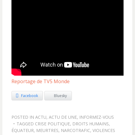
Reportage de TV5 Monde
Facebook
Bluesky
POSTED IN
ACTU
,
ACTU DE UNE
,
INFORMEZ-VOUS
TAGGED
CRISE POLITIQUE
,
DROITS HUMAINS
,
ÉQUATEUR
,
MEURTRES
,
NARCOTRAFIC
,
VIOLENCES