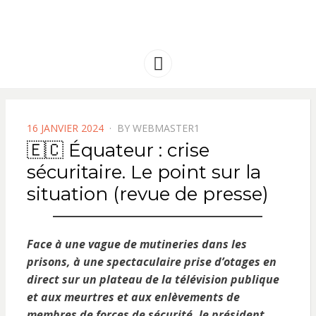
FRANCE
Solidarité international et Amitiés
entre les peuples
AMERIQUE
Menu
LATINE
POSTED
16 JANVIER 2024
BY
WEBMASTER1
ON
🇪🇨 Équateur : crise
sécuritaire. Le point sur la
situation (revue de presse)
Face à une vague de mutineries dans les
prisons, à une spectaculaire prise d’otages en
direct sur un plateau de la télévision publique
et aux meurtres et aux enlèvements de
membres de forces de sécurité, le président