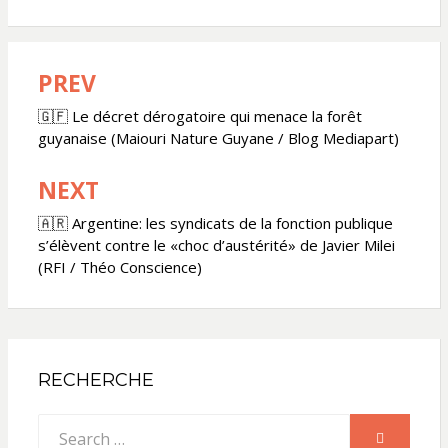
PREV
Navigation
de
🇬🇫 Le décret dérogatoire qui menace la forêt
guyanaise (Maiouri Nature Guyane / Blog Mediapart)
l’article
NEXT
🇦🇷 Argentine: les syndicats de la fonction publique
s’élèvent contre le «choc d’austérité» de Javier Milei
(RFI / Théo Conscience)
RECHERCHE
Search
SEARCH