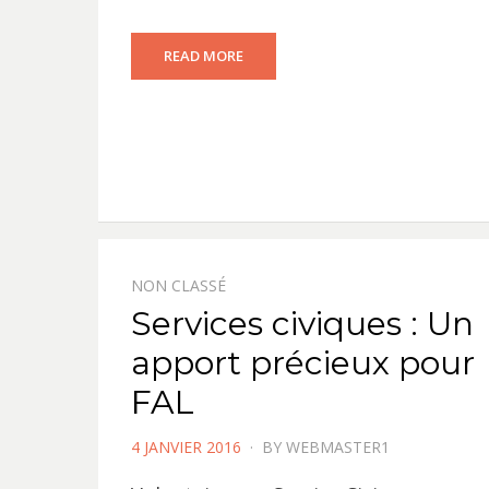
READ MORE
NON CLASSÉ
Services civiques : Un
apport précieux pour
FAL
POSTED
4 JANVIER 2016
BY
WEBMASTER1
ON