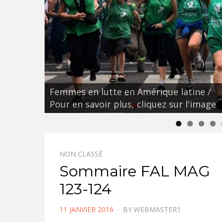
Les communiqués de FAL. Pour les
ine /
consulter, cliquez sur l'image.
'image
NON CLASSÉ
Sommaire FAL MAG
123-124
POSTED
11 JANVIER 2016
BY
WEBMASTER1
ON