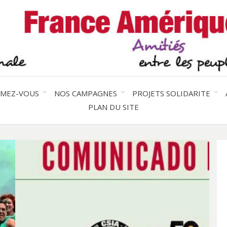
Solidarité international et Amitiés 
FRAN
AMER
RMEZ-VOUS
NOS CAMPAGNES
PROJETS SOLIDARITE
PLAN DU SITE
Droits des peuples indigènes / Pour en
LATI
savoir plus, cliquez sur l'image