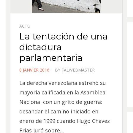
ACTU
La tentación de una
dictadura
parlamentaria
POSTED
8 JANVIER 2016
BY
FALWEBMASTER
ON
La derecha venezolana estrenó su
mayoría calificada en la Asamblea
Nacional con un grito de guerra:
desandar el camino iniciado en
enero de 1999 cuando Hugo Chávez
Frías juró sobre…