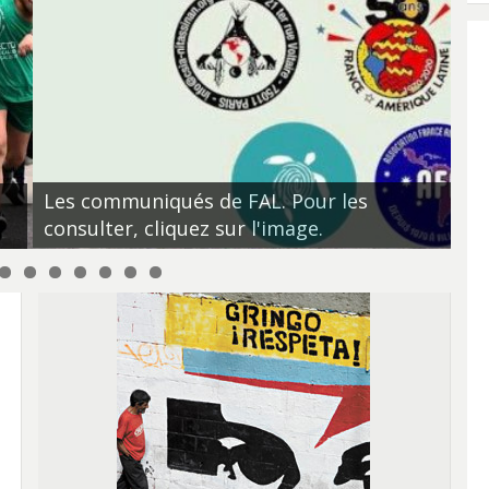
Le
re