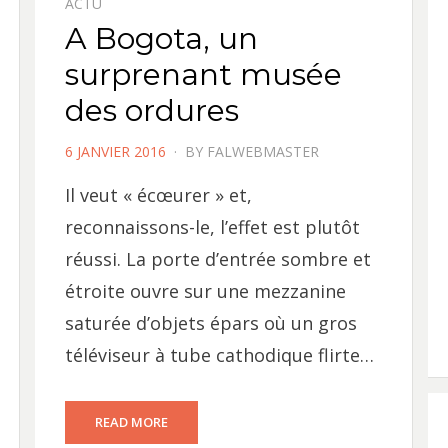
ACTU
A Bogota, un
surprenant musée
des ordures
POSTED
6 JANVIER 2016
BY
FALWEBMASTER
ON
Il veut « écœurer » et,
reconnaissons-le, l’effet est plutôt
réussi. La porte d’entrée sombre et
étroite ouvre sur une mezzanine
saturée d’objets épars où un gros
téléviseur à tube cathodique flirte…
READ MORE