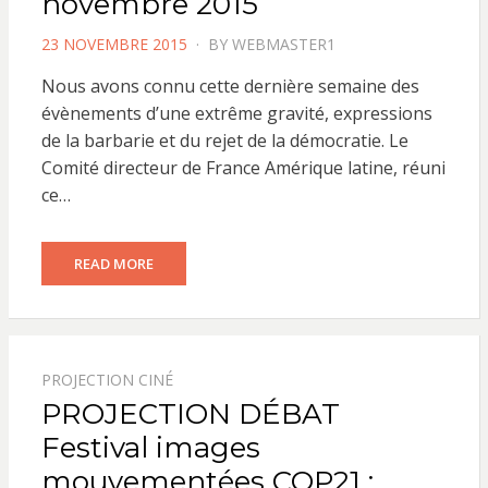
novembre 2015
POSTED
23 NOVEMBRE 2015
BY
WEBMASTER1
ON
Nous avons connu cette dernière semaine des
évènements d’une extrême gravité, expressions
de la barbarie et du rejet de la démocratie. Le
Comité directeur de France Amérique latine, réuni
ce…
READ MORE
PROJECTION CINÉ
PROJECTION DÉBAT
Festival images
mouvementées COP21 :