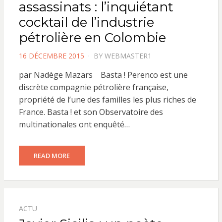
assassinats : l’inquiétant
cocktail de l’industrie
pétrolière en Colombie
POSTED
16 DÉCEMBRE 2015
BY
WEBMASTER1
ON
par Nadège Mazars Basta ! Perenco est une
discrète compagnie pétrolière française,
propriété de l’une des familles les plus riches de
France. Basta ! et son Observatoire des
multinationales ont enquêté…
READ MORE
ACTU