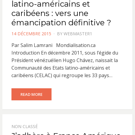
latino-américains et
caribéens : vers une
émancipation définitive ?
POSTED
14 DÉCEMBRE 2015
BY
WEBMASTER1
ON
Par Salim Lamrani Mondialisation.ca
Introduction En décembre 2011, sous l’égide du
Président vénézuélien Hugo Chávez, naissait la
Communauté des Etats latino-américains et
caribéens (CELAC) qui regroupe les 33 pays…
READ MORE
NON CLASSÉ