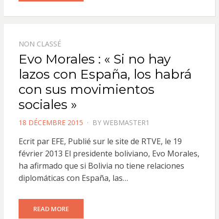
NON CLASSÉ
Evo Morales : « Si no hay
lazos con España, los habrá
con sus movimientos
sociales »
POSTED
18 DÉCEMBRE 2015
BY
WEBMASTER1
ON
Ecrit par EFE, Publié sur le site de RTVE, le 19
février 2013 El presidente boliviano, Evo Morales,
ha afirmado que si Bolivia no tiene relaciones
diplomáticas con España, las…
READ MORE