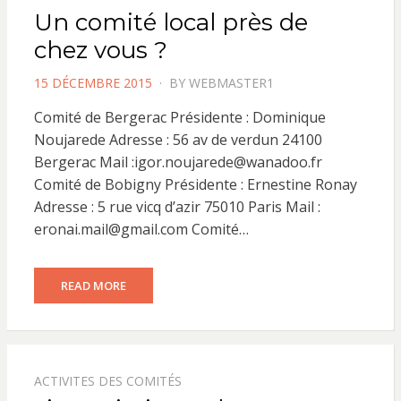
Un comité local près de
chez vous ?
POSTED
15 DÉCEMBRE 2015
BY
WEBMASTER1
ON
Comité de Bergerac Présidente : Dominique
Noujarede Adresse : 56 av de verdun 24100
Bergerac Mail :igor.noujarede@wanadoo.fr
Comité de Bobigny Présidente : Ernestine Ronay
Adresse : 5 rue vicq d’azir 75010 Paris Mail :
eronai.mail@gmail.com Comité…
READ MORE
ACTIVITES DES COMITÉS