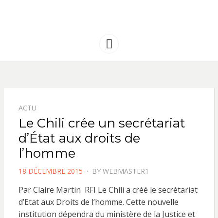
FRANCE
Solidarité international et Amitiés
entre les peuples
AMERIQUE
Menu
LATINE
ACTU
Le Chili crée un secrétariat
d’État aux droits de
l’homme
POSTED
18 DÉCEMBRE 2015
BY
WEBMASTER1
ON
Par Claire Martin RFI Le Chili a créé le secrétariat
d’Etat aux Droits de l’homme. Cette nouvelle
institution dépendra du ministère de la Justice et