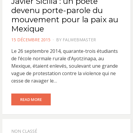
Javier Sicilia : un poète
devenu porte-parole du
mouvement pour la paix au
Mexique
POSTED
15 DÉCEMBRE 2015
BY
FALWEBMASTER
ON
Le 26 septembre 2014, quarante-trois étudiants
de l’école normale rurale d’Ayotzinapa, au
Mexique, étaient enlevés, soulevant une grande
vague de protestation contre la violence qui ne
cesse de ravager le…
READ MORE
NON CLASSÉ