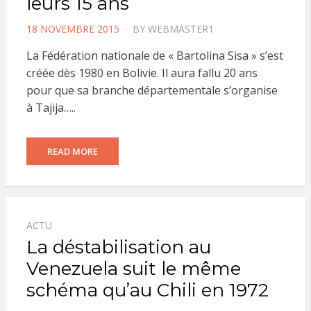
leurs 15 ans
POSTED
18 NOVEMBRE 2015
BY
WEBMASTER1
ON
La Fédération nationale de « Bartolina Sisa » s’est
créée dès 1980 en Bolivie. Il aura fallu 20 ans
pour que sa branche départementale s’organise
à Tajija…..
READ MORE
ACTU
La déstabilisation au
Venezuela suit le même
schéma qu’au Chili en 1972