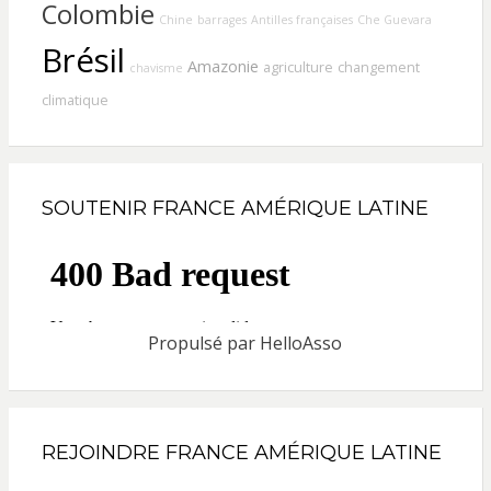
Colombie
Chine
barrages
Antilles françaises
Che Guevara
Brésil
Amazonie
agriculture
changement
chavisme
climatique
SOUTENIR FRANCE AMÉRIQUE LATINE
Propulsé par
HelloAsso
REJOINDRE FRANCE AMÉRIQUE LATINE