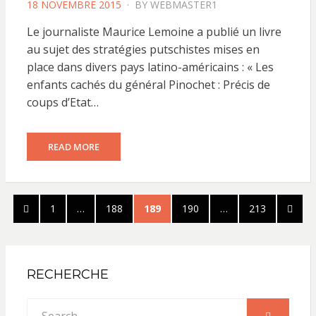
POSTED
18 NOVEMBRE 2015
BY
WEBMASTER1
ON
Le journaliste Maurice Lemoine a publié un livre
au sujet des stratégies putschistes mises en
place dans divers pays latino-américains : « Les
enfants cachés du général Pinochet : Précis de
coups d’Etat…
READ MORE
Pagination
PREVIOUS
PAGE
PAGE
PAGE
PAGE
PAGE
NEXT
1
…
188
189
190
…
213
des
PAGE
PAGE
publications
RECHERCHE
Search
SEARCH