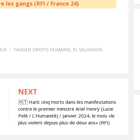
e les gangs (RFI / France 24)
OUS
TAGGED
DROITS HUMAINS
,
EL SALVADOR
,
NEXT
🇭🇹 Haïti: cinq morts dans les manifestations
contre le premier ministre Ariel Henry (Lucie
Pelé / L’Humanité) / Janvier 2024, le mois «le
plus violent depuis plus de deux ans» (RFI)