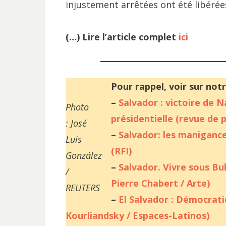
injustement arrêtées ont été libérées
(…) Lire l’article complet
ici
Pour rappel, voir sur notr
–
Salvador : victoire de N
Photo
présidentielle (revue de 
: José
–
Salvador: les manigance
Luis
(RFI)
González
–
Salvador. Vivre sous Bu
/
Pierre Chabert / Arte)
REUTERS
–
El Salvador : Démocrati
Kourliandsky / Espaces-Latinos)