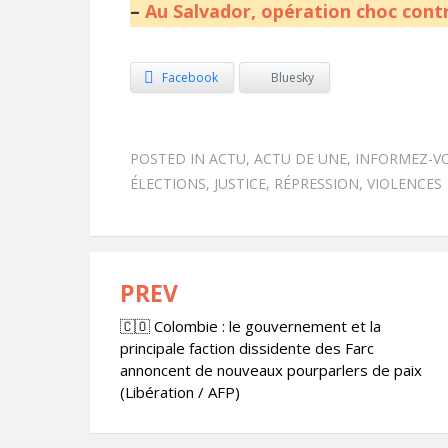
–
Au Salvador, opération choc contr
Facebook
Bluesky
POSTED IN
ACTU
,
ACTU DE UNE
,
INFORMEZ-V
ÉLECTIONS
,
JUSTICE
,
RÉPRESSION
,
VIOLENCES
PREV
Navigation
🇨🇴 Colombie : le gouvernement et la
de
principale faction dissidente des Farc
l’article
annoncent de nouveaux pourparlers de paix
(Libération / AFP)