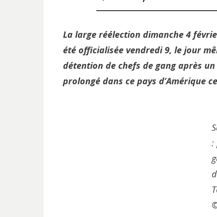
La large réélection dimanche 4 févri
été officialisée vendredi 9, le jour m
détention de chefs de gang après un 
prolongé dans ce pays d’Amérique ce
S
:
g
d
T
©