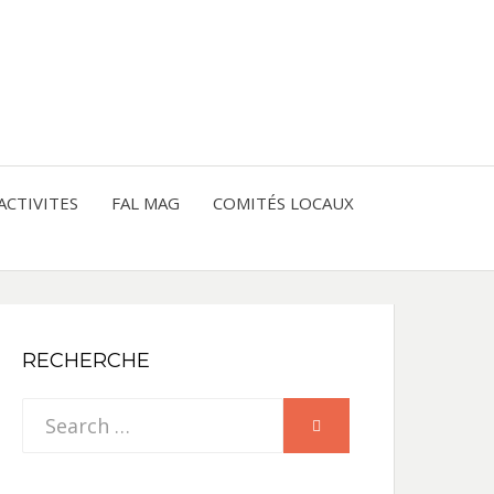
entre les peuples
CE
IQUE
ACTIVITES
FAL MAG
COMITÉS LOCAUX
NE
RECHERCHE
Search
SEARCH
for: