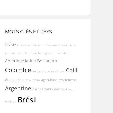
MOTS CLÉS ET PAYS
Bolivie
cinéma et télévision
chavisme
assassinats de
journalistes au Mexique
barrages
Brumadinho
Amérique latine
Bolsonaro
Colombie
Chili
Antilles françaises
Chine
Amazonie
agriculture
avortement
Che Guevara
Argentine
changement climatique
agro-
Brésil
écologie