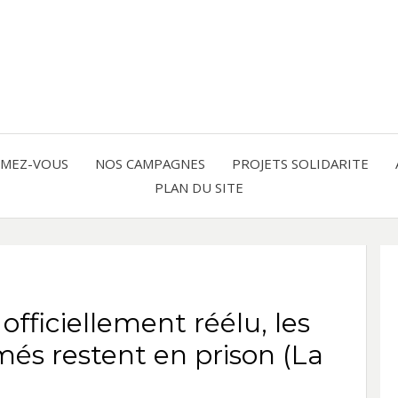
Solidarité international et Amitiés 
FRAN
AMER
RMEZ-VOUS
NOS CAMPAGNES
PROJETS SOLIDARITE
PLAN DU SITE
LATI
officiellement réélu, les
és restent en prison (La