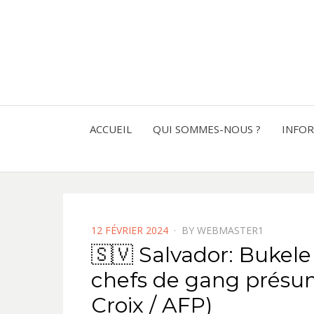
ACCUEIL
QUI SOMMES-NOUS ?
INFO
POSTED
12 FÉVRIER 2024
BY
WEBMASTER1
ON
🇸🇻 Salvador: Bukele 
chefs de gang présum
Croix / AFP)