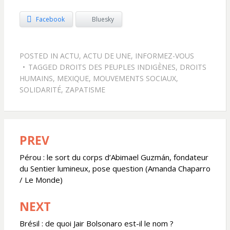
Facebook
Bluesky
POSTED IN
ACTU
,
ACTU DE UNE
,
INFORMEZ-VOUS
TAGGED
DROITS DES PEUPLES INDIGÈNES
,
DROITS
HUMAINS
,
MEXIQUE
,
MOUVEMENTS SOCIAUX
,
SOLIDARITÉ
,
ZAPATISME
PREV
Navigation
de
Pérou : le sort du corps d’Abimael Guzmán, fondateur
du Sentier lumineux, pose question (Amanda Chaparro
l’article
/ Le Monde)
NEXT
Brésil : de quoi Jair Bolsonaro est-il le nom ?