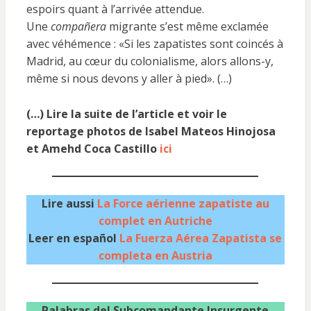
espoirs quant à l’arrivée attendue.
Une
compañera
migrante s’est même exclamée
avec véhémence : «Si les zapatistes sont coincés à
Madrid, au cœur du colonialisme, alors allons-y,
même si nous devons y aller à pied». (…)
(…) Lire la suite de l’article et voir le
reportage photos de Isabel Mateos Hinojosa
et Amehd Coca Castillo
ici
Lire aussi
La Force aérienne zapatiste au
complet en Autriche
Leer en español
La Fuerza Aérea Zapatista se
completa en Austria
Palabras del Subcomandante Insurgente