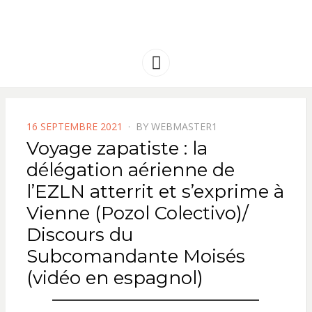
FRANCE
Solidarité international et Amitiés
entre les peuples
AMERIQUE
Menu
LATINE
POSTED
16 SEPTEMBRE 2021
BY
WEBMASTER1
ON
Voyage zapatiste : la
délégation aérienne de
l’EZLN atterrit et s’exprime à
Vienne (Pozol Colectivo)/
Discours du
Subcomandante Moisés
(vidéo en espagnol)