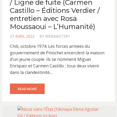
/ Ligne de fuite (Carmen
Castillo – Éditions Verdier /
entretien avec Rosa
Moussaoui – L’Humanité)
POSTED
27 AVRIL 2022
BY
WEBMASTER1
ON
Chili, octobre 1974. Les forces armées du
gouvernement de Pinochet encerclent la maison
d’un jeune couple. Ils se nomment Miguel
Enríquez et Carmen Castillo ; tous deux vivent
dans la clandestinité.…
READ MORE