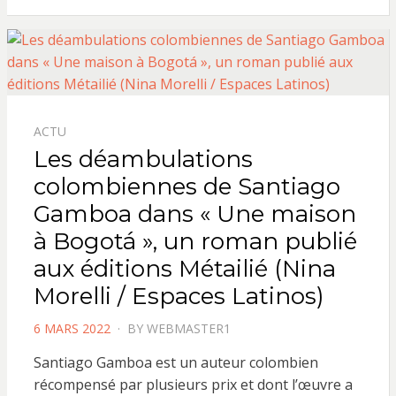
ACTU
Les déambulations
colombiennes de Santiago
Gamboa dans « Une maison
à Bogotá », un roman publié
aux éditions Métailié (Nina
Morelli / Espaces Latinos)
POSTED
6 MARS 2022
BY
WEBMASTER1
ON
Santiago Gamboa est un auteur colombien
récompensé par plusieurs prix et dont l’œuvre a