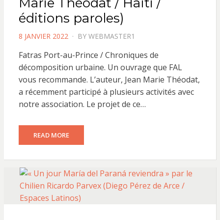
Marie Théodat / Haïti /
éditions paroles)
POSTED
8 JANVIER 2022
BY
WEBMASTER1
ON
Fatras Port-au-Prince / Chroniques de
décomposition urbaine. Un ouvrage que FAL
vous recommande. L’auteur, Jean Marie Théodat,
a récemment participé à plusieurs activités avec
notre association. Le projet de ce…
READ MORE