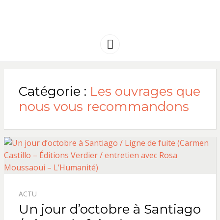
FRANCE
Solidarité international et Amitiés
entre les peuples
AMERIQUE
Menu
LATINE
Catégorie :
Les ouvrages que
nous vous recommandons
ACTU
Un jour d’octobre à Santiago