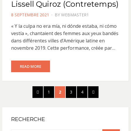
Lissell Quiroz (Contretemps)
POSTED
8 SEPTEMBRE 2021
BY
WEBMASTER1
ON
« Y la culpa no era mía, ni dónde estaba, ni cómo
vestía », chantaient des femmes aux yeux bandés
dans différentes villes d’Amérique latine en
novembre 2019. Cette performance, créée par…
READ MORE
Pagination
PREVIOUS
PAGE
PAGE
PAGE
PAGE
NEXT
1
2
3
4
des
PAGE
PAGE
publications
RECHERCHE