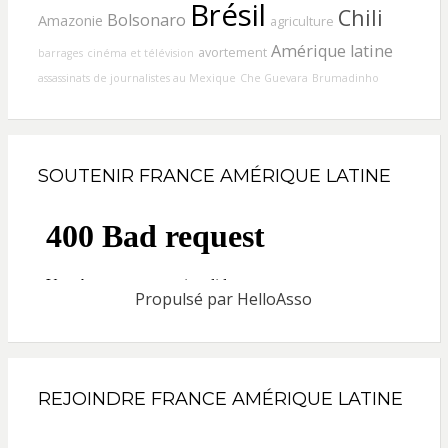
Brésil
Chili
Bolsonaro
Amazonie
agriculture
Amérique latine
avortement
barrages
cinéma et télévision
assassinats de journalistes au Mexique
Che Guevara
Brumadinho
SOUTENIR FRANCE AMÉRIQUE LATINE
Propulsé par
HelloAsso
REJOINDRE FRANCE AMÉRIQUE LATINE