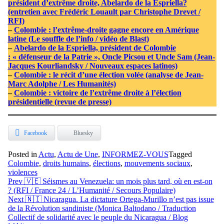
président d’extrême droite, Abelardo de la Espriella?
(entretien avec Frédéric Louault par Christophe Drevet /
RFI)
–
Colombie : l’extrême-droite gagne encore en Amérique
latine (Le souffle de l’info / vidéo de Blast)
–
Abelardo de la Espriella, président de Colombie
: « défenseur de la Patrie », Oncle Picsou et Uncle Sam (Jean-
Jacques Kourliandsky / Nouveaux espaces latinos)
–
Colombie : le récit d’une élection volée (analyse de Jean-
Marc Adolphe / Les Humanités)
–
Colombie : victoire de l’extrême droite à l’élection
présidentielle (revue de presse)
Facebook
Bluesky
Posted in
Actu
,
Actu de Une
,
INFORMEZ-VOUS
Tagged
Colombie
,
droits humains
,
élections
,
mouvements sociaux
,
violences
Navigation
Prev
🇻🇪 Séismes au Venezuela: un mois plus tard, où en est-on
? (RFI / France 24 / L’Humanité / Secours Populaire)
de
Next
🇳🇮 Nicaragua. La dictature Ortega-Murillo n’est pas issue
l’article
de la Révolution sandiniste (Monica Baltodano / Traduction
Collectif de solidarité avec le peuple du Nicaragua / Blog