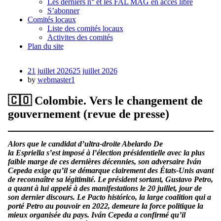
Les derniers n° et les FAL MAG en accès libre
S’abonner
Comités locaux
Liste des comités locaux
Activites des comités
Plan du site
Posted
21 juillet 2026
25 juillet 2026
on
by
webmaster1
🇨🇴 Colombie. Vers le changement de
gouvernement (revue de presse)
Alors que le candidat d’ultra-droite Abelardo De
la Espriella s’est imposé à l’élection présidentielle avec la plus
faible marge de ces dernières décennies, son adversaire Iván
Cepeda exige qu’il se démarque clairement des États-Unis avant
de reconnaître sa légitimité. Le président sortant, Gustavo Petro,
a quant à lui appelé à des manifestations le 20 juillet, jour de
son dernier discours. Le Pacto histórico, la large coalition qui a
porté Petro au pouvoir en 2022, demeure la force politique la
mieux organisée du pays. Iván Cepeda a confirmé qu’il