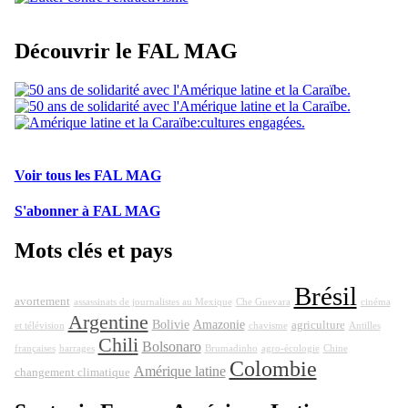
Découvrir le FAL MAG
Voir tous les FAL MAG
S'abonner à FAL MAG
Mots clés et pays
Brésil
avortement
assassinats de journalistes au Mexique
Che Guevara
cinéma
Argentine
Bolivie
Amazonie
agriculture
et télévision
chavisme
Antilles
Chili
Bolsonaro
françaises
barrages
Brumadinho
agro-écologie
Chine
Colombie
Amérique latine
changement climatique