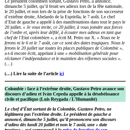
Le président colombien sortant, Gustavo Petro, a annoncé,
dimanche 5 juillet, qu’il ferait ses adieux lors de la fête nationale,
le 20 juillet, et non lors de la prise de fonctions de son successeur
d’extrême droite, Abelardo de la Espriella, le 7 août. Le chef
d’Etat de gauche a appelé à des manifestations dans tout le pays le
20 juillet.
« Je vous invite, ce 20 juillet, à vous joindre aux forces
de l’ordre et, après leur défilé, à écouter mes adieux en tant que
chef de l’Etat colombien »
, a écrit M. Petro sur X.
« Nous ne le
ferons ni le 6 ni le 7 août, car ce sont des dates tragiques. Nous le
ferons le 20 juillet sur toutes les places publiques de Colombie »
,
a-t-il encore écrit, appelant à une
« mobilisation générale pour
réclamer l’indépendance et le maintien des réformes sociales »
.
(…)
(…) Lire la suite de l’article
ici
Colombie : face à l’extrême droite, Gustavo Petro avance son
discours d’adieu et Iván Cepeda appelle à la désobéissance
civile et pacifique (Luis Reygada / L’Humanité)
Le chef d’État sortant de la Colombie, Gustavo Petro, ne
légitimera pas l’extrême droite. Le président de gauche a
annoncé, dimanche 5 juillet, qu’il prononcera son discours
d’adieu dès lundi 20 juillet et non le 7 août, une « date
tragique » qui correspond à la
prise de fonction de son