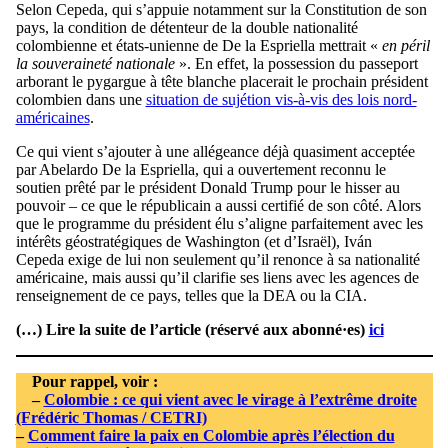
Selon Cepeda, qui s’appuie notamment sur la Constitution de son
pays, la condition de détenteur de la double nationalité
colombienne et états-unienne de De la Espriella mettrait «
en péril
la souveraineté nationale
». En effet, la possession du passeport
arborant le pygargue à tête blanche placerait le prochain président
colombien dans une
situation de sujétion vis-à-vis des lois nord-
américaines
.
Ce qui vient s’ajouter à une allégeance déjà quasiment acceptée
par Abelardo De la Espriella, qui a ouvertement reconnu le
soutien prêté par le président Donald Trump pour le hisser au
pouvoir – ce que le républicain a aussi certifié de son côté. Alors
que le programme du président élu s’aligne parfaitement avec les
intérêts géostratégiques de Washington (et d’Israël), Iván
Cepeda exige de lui non seulement qu’il renonce à sa nationalité
américaine, mais aussi qu’il clarifie ses liens avec les agences de
renseignement de ce pays, telles que la DEA ou la CIA.
(…) Lire la suite de l’article (réservé aux abonné·es)
ici
Pour rappel, voir :
–
Colombie : ce qui vient avec le virage à l’extrême droite
(Frédéric Thomas / CETRI)
–
Comment faire la paix en Colombie après l’élection du