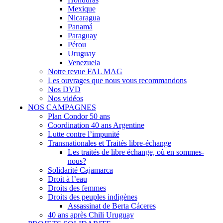
Mexique
Nicaragua
Panamá
Paraguay
Pérou
Uruguay
Venezuela
Notre revue FAL MAG
Les ouvrages que nous vous recommandons
Nos DVD
Nos vidéos
NOS CAMPAGNES
Plan Condor 50 ans
Coordination 40 ans Argentine
Lutte contre l’impunité
Transnationales et Traités libre-échange
Les traités de libre échange, où en sommes-
nous?
Solidarité Cajamarca
Droit à l’eau
Droits des femmes
Droits des peuples indigènes
Assassinat de Berta Cáceres
40 ans après Chili Uruguay