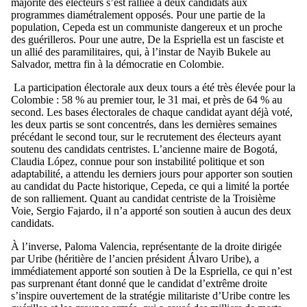
majorité des électeurs s’est ralliée à deux candidats aux
programmes diamétralement opposés. Pour une partie de la
population, Cepeda est un communiste dangereux et un proche
des guérilleros. Pour une autre, De la Espriella est un fasciste et
un allié des paramilitaires, qui, à l’instar de Nayib Bukele au
Salvador, mettra fin à la démocratie en Colombie.
La participation électorale aux deux tours a été très élevée pour la
Colombie : 58 % au premier tour, le 31 mai, et près de 64 % au
second. Les bases électorales de chaque candidat ayant déjà voté,
les deux partis se sont concentrés, dans les dernières semaines
précédant le second tour, sur le recrutement des électeurs ayant
soutenu des candidats centristes. L’ancienne maire de Bogotá,
Claudia López, connue pour son instabilité politique et son
adaptabilité, a attendu les derniers jours pour apporter son soutien
au candidat du Pacte historique, Cepeda, ce qui a limité la portée
de son ralliement. Quant au candidat centriste de la Troisième
Voie, Sergio Fajardo, il n’a apporté son soutien à aucun des deux
candidats.
À l’inverse, Paloma Valencia, représentante de la droite dirigée
par Uribe (héritière de l’ancien président Álvaro Uribe), a
immédiatement apporté son soutien à De la Espriella, ce qui n’est
pas surprenant étant donné que le candidat d’extrême droite
s’inspire ouvertement de la stratégie militariste d’Uribe contre les