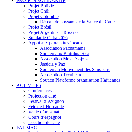
PROJETS SOLIDARITE
Projet Bolivie
Projet Chili
Projet Colombie
Réseau de paysans de la Vallée du Cauca
Projet Brésil
Projet Argentina – Rosario
Solidarité Cuba 2026
Appui aux partenaires locaux
Association Pachamama
Soutien aux Bartolina Sisa
Association Melel Xojoba
Justicia y Paz
Soutien au Mouvement des Sans-terre
Association Tecuilcan
Soutien Plateforme organisation Haïtiennes
ACTIVITES
Conférences
Projection ciné
Festival d’Avignon
Fête de l’Humanité
Vente d’artisanat
Cours d’espagnol
Location de salle
FAL MAG