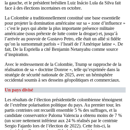
la gauche, et le président brésilien Luiz Inácio Lula da Silva fait
face à des élections incertaines en octobre.
La Colombie a traditionnellement constitué une base essentielle
pour projeter la domination américaine sur sa « zone d’influence »
: c’est le pays qui abrite la plus importante présence militaire
américaine (sous prétexte de lutte contre la drogue) et, jusqu’à
l’arrivée au pouvoir de Gustavo Petro, elle était un allié si fidèle
qu’on la surnommait parfois « l’Israël de l’Amérique latine ». De
fait, De la Espriella a cité Benjamin Netanyahu comme source
d’inspiration.
Avec le redressement de la Colombie, Trump se rapproche de la
réalisation de sa « doctrine Donroe », telle qu’exprimée dans la
stratégie de sécurité nationale de 2025, avec un hémisphère
occidental soumis à ses desseins géopolitiques et commerciaux.
Un pays divisé
Les résultats de l’élection présidentielle colombienne témoignent
de l’extrême polarisation politique du pays. Au premier tour, les
partis centristes ont recueilli ensemble 5 % des suffrages, et la
candidate conservatrice Paloma Valencia a obtenu moins de 7 %
(un score nettement inférieur aux 24 % réalisés par le centriste
Sergio Fajardo lors de l’élection de 2022). Cette fois-ci, la