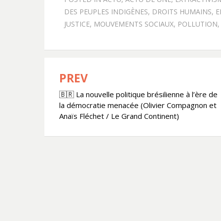
DES PEUPLES INDIGÈNES
,
DROITS HUMAINS
,
E
JUSTICE
,
MOUVEMENTS SOCIAUX
,
POLLUTION
PREV
Navigation
🇧🇷 La nouvelle politique brésilienne à l’ère de
de
la démocratie menacée (Olivier Compagnon et
l’article
Anaïs Fléchet / Le Grand Continent)