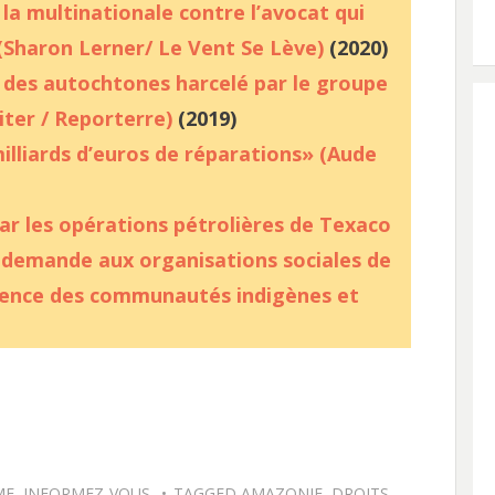
la multinationale contre l’avocat qui
 (Sharon Lerner/ Le Vent Se Lève)
(2020)
 des autochtones harcelé par le groupe
iter / Reporterre)
(2019)
illiards d’euros de réparations» (Aude
ar les opérations pétrolières de Texaco
demande aux organisations sociales de
ntence des communautés indigènes et
ME
,
INFORMEZ-VOUS
TAGGED
AMAZONIE
,
DROITS