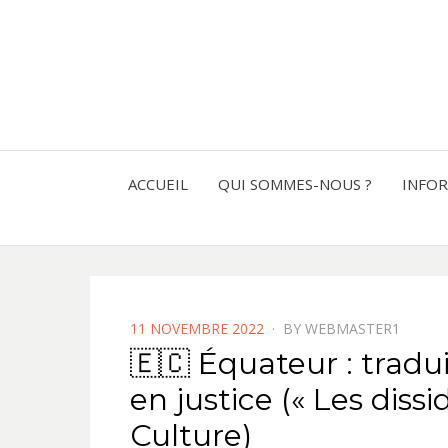
ACCUEIL
QUI SOMMES-NOUS ?
INFO
POSTED
11 NOVEMBRE 2022
BY
WEBMASTER1
ON
🇪🇨 Équateur : tradui
en justice (« Les diss
Culture)