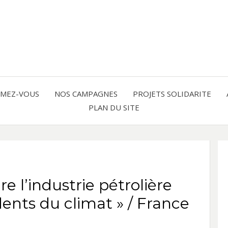
Solidarité international et Amitiés 
FRAN
AMER
RMEZ-VOUS
NOS CAMPAGNES
PROJETS SOLIDARITE
PLAN DU SITE
LATI
re l’industrie pétrolière
idents du climat » / France