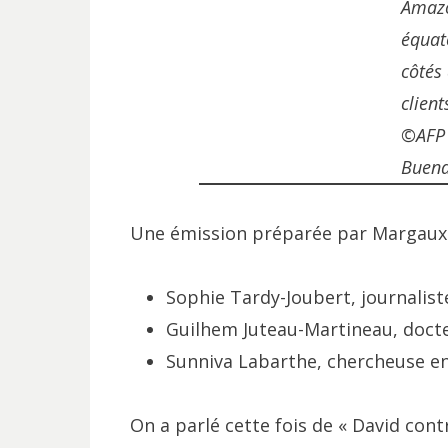
Amaz
équat
côtés
clien
©AFP 
Buend
Une émission préparée par Margaux L
Sophie Tardy-Joubert, journalist
Guilhem Juteau-Martineau, docte
Sunniva Labarthe, chercheuse en
On a parlé cette fois de « David cont