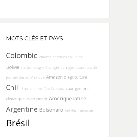
MOTS CLÉS ET PAYS
Colombie
cinéma et télévision
Chine
Bolivie
chavisme
agro-écologie
barrages
assassinats de
Amazonie
agriculture
journalistes au Mexique
Chili
changement
Brumadinho
Che Guevara
Amérique latine
climatique
avortement
Argentine
Bolsonaro
Antilles françaises
Brésil