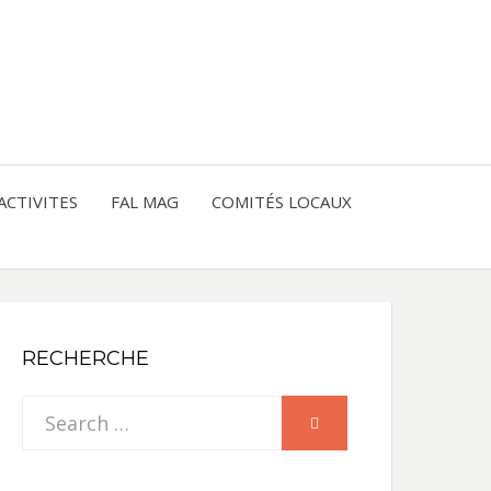
entre les peuples
CE
IQUE
ACTIVITES
FAL MAG
COMITÉS LOCAUX
NE
RECHERCHE
Search
SEARCH
for: