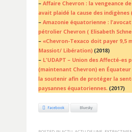
–
Affaire Chevron : la vengeance de 
avait plaidé la cause des indigènes
–
Amazonie équatorienne : l’avocat
pétrolier Chevron ( Elisabeth Schne
–
«Chevron-Texaco doit payer 9,5 m
Massiot/ Libération)
(2018)
–
L’UDAPT – Union des Affecté-es p
(maintenant Chevron) en Équateur 
la soutenir afin de protéger la se
paysannes équatoriennes.
(2017)
Facebook
Bluesky
POSTED IN
ACTU
,
ACTU DE UNE
,
EXTRACTIVIS