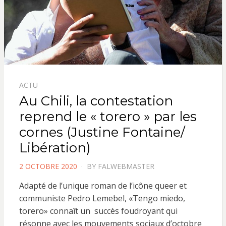
ACTU
Au Chili, la contestation
reprend le « torero » par les
cornes (Justine Fontaine/
Libération)
POSTED
2 OCTOBRE 2020
BY
FALWEBMASTER
ON
Adapté de l’unique roman de l’icône queer et
communiste Pedro Lemebel, «Tengo miedo,
torero» connaît un succès foudroyant qui
résonne avec les mouvements sociaux d’octobre