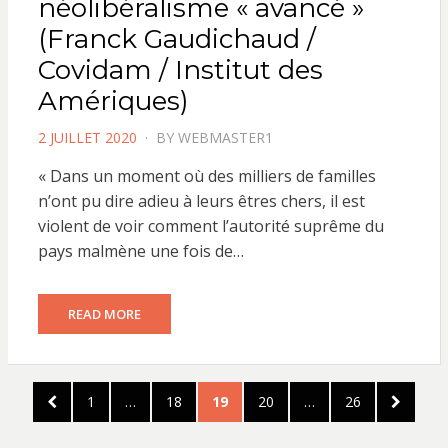
néolibéralisme « avancé »
(Franck Gaudichaud /
Covidam / Institut des
Amériques)
POSTED
2 JUILLET 2020
BY
WEBMASTER1
ON
« Dans un moment où des milliers de familles
n’ont pu dire adieu à leurs êtres chers, il est
violent de voir comment l’autorité suprême du
pays malmène une fois de…
READ MORE
Pagination
PREVIOUS
PAGE
PAGE
PAGE
PAGE
PAGE
NEXT
1
…
18
19
20
…
26
des
PAGE
PAGE