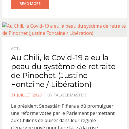
READ MORE
ACTU
Au Chili, le Covid-19 a eu la
peau du système de retraite
de Pinochet (Justine
Fontaine / Libération)
POSTED
31 JUILLET 2020
BY
FALWEBMASTER
ON
Le président Sebastián Piñera a dû promulguer
une réforme votée par le Parlement permettant
aux Chiliens de puiser dans leur régime
d’épargne privé pour faire face à la crise