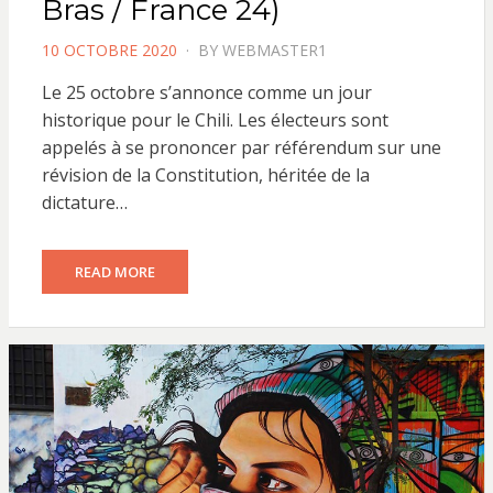
Bras / France 24)
POSTED
10 OCTOBRE 2020
BY
WEBMASTER1
ON
Le 25 octobre s’annonce comme un jour
historique pour le Chili. Les électeurs sont
appelés à se prononcer par référendum sur une
révision de la Constitution, héritée de la
dictature…
READ MORE