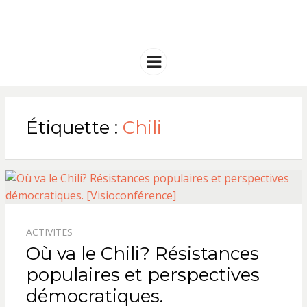
FRANCE
Solidarité international et Amitiés
entre les peuples
AMERIQUE
Menu
LATINE
Étiquette :
Chili
ACTIVITES
Où va le Chili? Résistances
populaires et perspectives
démocratiques.