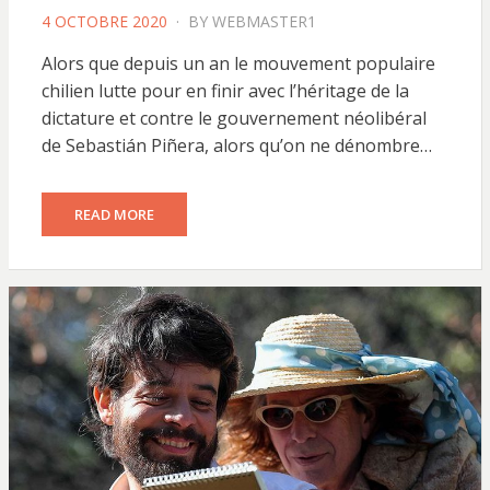
POSTED
4 OCTOBRE 2020
BY
WEBMASTER1
ON
Alors que depuis un an le mouvement populaire
chilien lutte pour en finir avec l’héritage de la
dictature et contre le gouvernement néolibéral
de Sebastián Piñera, alors qu’on ne dénombre…
READ MORE