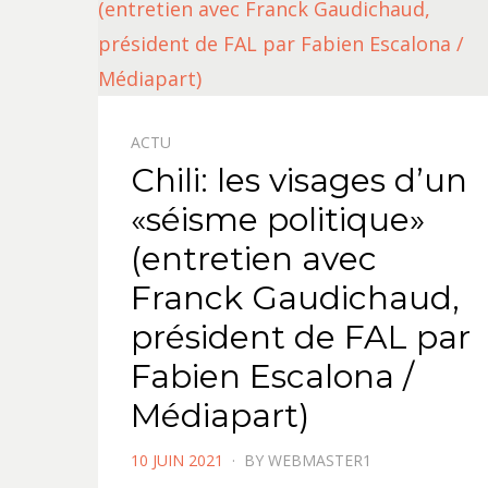
ACTU
Chili: les visages d’un
«séisme politique»
(entretien avec
Franck Gaudichaud,
président de FAL par
Fabien Escalona /
Médiapart)
POSTED
10 JUIN 2021
BY
WEBMASTER1
ON