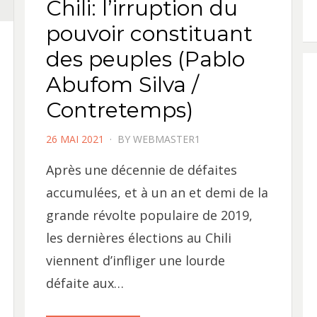
Chili: l’irruption du
pouvoir constituant
des peuples (Pablo
Abufom Silva /
Contretemps)
POSTED
26 MAI 2021
BY
WEBMASTER1
ON
Après une décennie de défaites
accumulées, et à un an et demi de la
grande révolte populaire de 2019,
les dernières élections au Chili
viennent d’infliger une lourde
défaite aux…