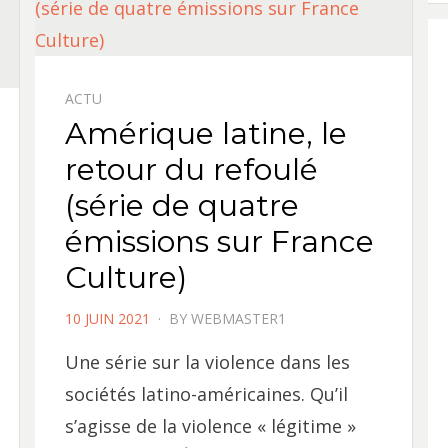
ACTU
Amérique latine, le
retour du refoulé
(série de quatre
émissions sur France
Culture)
POSTED
10 JUIN 2021
BY
WEBMASTER1
ON
Une série sur la violence dans les
sociétés latino-américaines. Qu’il
s’agisse de la violence « légitime »