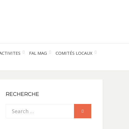
entre les peuples
CE
IQUE
ACTIVITES
FAL MAG
COMITÉS LOCAUX
NE
RECHERCHE
Search
SEARCH
for: