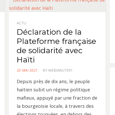
ACTU
Déclaration de la
Plateforme française
de solidarité avec
Haïti
POSTED
20 MAI 2021
BY
WEBMASTER1
ON
Depuis près de dix ans, le peuple
haïtien subit un régime politique
mafieux, appuyé par une fraction de
la bourgeoisie locale, à travers des
élections truquées, en dehors des