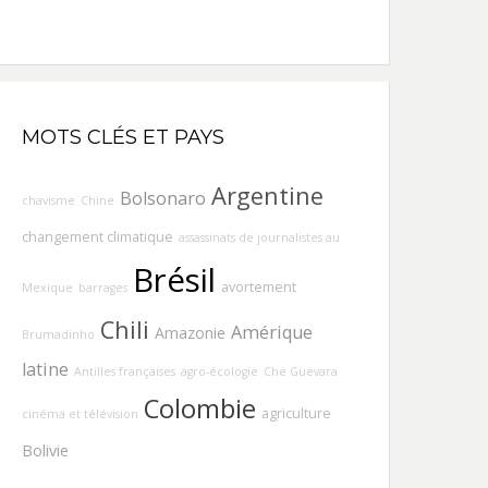
MOTS CLÉS ET PAYS
Argentine
Bolsonaro
chavisme
Chine
changement climatique
assassinats de journalistes au
Brésil
avortement
Mexique
barrages
Chili
Amérique
Amazonie
Brumadinho
latine
Antilles françaises
agro-écologie
Che Guevara
Colombie
agriculture
cinéma et télévision
Bolivie