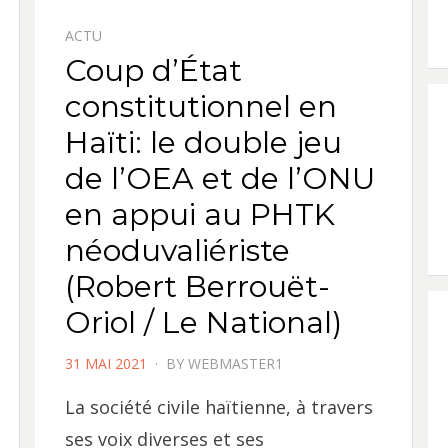
ACTU
Coup d’État
constitutionnel en
Haïti: le double jeu
de l’OEA et de l’ONU
en appui au PHTK
néoduvaliériste
(Robert Berrouët-
Oriol / Le National)
POSTED
31 MAI 2021
BY
WEBMASTER1
ON
La société civile haïtienne, à travers
ses voix diverses et ses