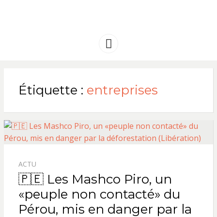
FRANCE
Solidarité international et Amitiés
entre les peuples
AMERIQUE
Menu
LATINE
Étiquette :
entreprises
ACTU
🇵🇪 Les Mashco Piro, un
«peuple non contacté» du
Pérou, mis en danger par la