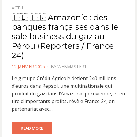
ACTU
🇵🇪 🇫🇷 Amazonie : des
banques françaises dans le
sale business du gaz au
Pérou (Reporters / France
24)
POSTED
12 JANVIER 2025
BY
WEBMASTER1
ON
Le groupe Crédit Agricole détient 240 millions
d’euros dans Repsol, une multinationale qui
produit du gaz dans l’Amazonie péruvienne, et en
tire d’importants profits, révèle France 24, en
partenariat avec…
READ MORE