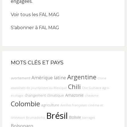
Voir tous les FAL MAG
S'abonner à FAL MAG
MOTS CLÉS ET PAYS
Argentine
Amérique latine
avortement
Chine
Chili
assassinats de journalistes au Mexique
Che Guevara
agro-
Amazonie
changement climatique
écologie
chavisme
Colombie
agriculture
Antilles françaises
cinéma et
Brésil
Bolivie
télévision
Brumadinho
barrages
Bolsonaro