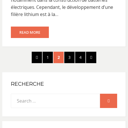
notamment dans la construction de batteries
électriques. Cependant, le développement d’une
filière lithium est à la…
READ MORE
Pagination
PREVIOUS
PAGE
PAGE
PAGE
PAGE
NEXT
1
2
3
4
des
PAGE
PAGE
publications
RECHERCHE
Search
SEARCH
for: