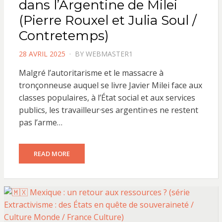
dans l’Argentine de Milei
(Pierre Rouxel et Julia Soul /
Contretemps)
POSTED
28 AVRIL 2025
BY
WEBMASTER1
ON
Malgré l’autoritarisme et le massacre à
tronçonneuse auquel se livre Javier Milei face aux
classes populaires, à l’État social et aux services
publics, les travailleur·ses argentin·es ne restent
pas l’arme…
READ MORE