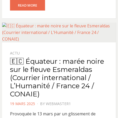
READ MORE
ACTU
🇪🇨 Équateur : marée noire
sur le fleuve Esmeraldas
(Courrier international /
L’Humanité / France 24 /
CONAIE)
POSTED
19 MARS 2025
BY
WEBMASTER1
ON
Provoquée le 13 mars par un glissement de