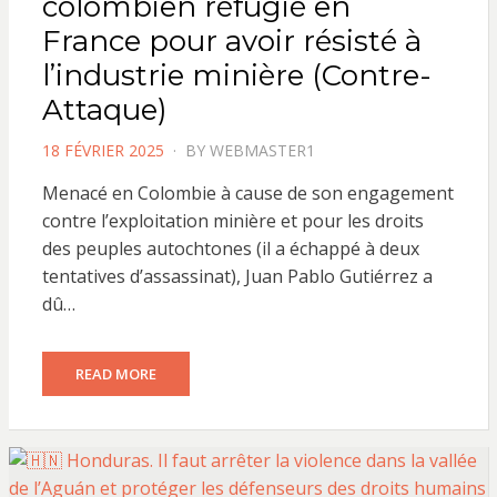
colombien réfugié en
France pour avoir résisté à
l’industrie minière (Contre-
Attaque)
POSTED
18 FÉVRIER 2025
BY
WEBMASTER1
ON
Menacé en Colombie à cause de son engagement
contre l’exploitation minière et pour les droits
des peuples autochtones (il a échappé à deux
tentatives d’assassinat), Juan Pablo Gutiérrez a
dû…
READ MORE