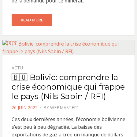
de la demande pour ce minerai…
READ MORE
ACTU
🇧🇴 Bolivie: comprendre la
crise économique qui frappe
le pays (Nils Sabin / RFI)
POSTED
26 JUIN 2025
BY
WEBMASTER1
ON
Ces deux dernières années, l’économie bolivienne
s’est peu à peu dégradée. La baisse des
exportations de gaz a créé un manque de dollars