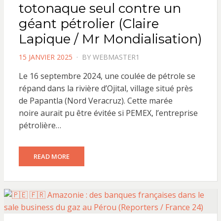
totonaque seul contre un
géant pétrolier (Claire
Lapique / Mr Mondialisation)
POSTED
15 JANVIER 2025
BY
WEBMASTER1
ON
Le 16 septembre 2024, une coulée de pétrole se
répand dans la rivière d’Ojital, village situé près
de Papantla (Nord Veracruz). Cette marée
noire aurait pu être évitée si PEMEX, l’entreprise
pétrolière…
READ MORE