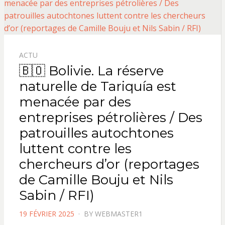
ACTU
🇧🇴 Bolivie. La réserve
naturelle de Tariquía est
menacée par des
entreprises pétrolières / Des
patrouilles autochtones
luttent contre les
chercheurs d’or (reportages
de Camille Bouju et Nils
Sabin / RFI)
POSTED
19 FÉVRIER 2025
BY
WEBMASTER1
ON