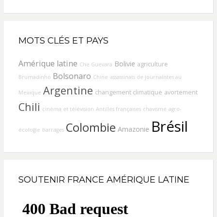
MOTS CLÉS ET PAYS
Amérique latine
Bolivie
agriculture
Che Guevara
Bolsonaro
Brumadinho
Chine
assassinats de journalistes au
Argentine
changement climatique
avortement
Mexique
Chili
cinéma et télévision
Antilles françaises
chavisme
agro-
Brésil
Colombie
Amazonie
écologie
barrages
SOUTENIR FRANCE AMÉRIQUE LATINE