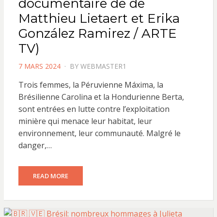
documentaire de de
Matthieu Lietaert et Erika
González Ramirez / ARTE
TV)
POSTED
7 MARS 2024
BY
WEBMASTER1
ON
Trois femmes, la Péruvienne Máxima, la
Brésilienne Carolina et la Hondurienne Berta,
sont entrées en lutte contre l’exploitation
minière qui menace leur habitat, leur
environnement, leur communauté. Malgré le
danger,…
READ MORE