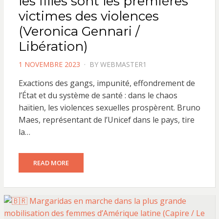
les filles sont les premières
victimes des violences
(Veronica Gennari /
Libération)
POSTED
1 NOVEMBRE 2023
BY
WEBMASTER1
ON
Exactions des gangs, impunité, effondrement de
l’État et du système de santé : dans le chaos
haïtien, les violences sexuelles prospèrent. Bruno
Maes, représentant de l’Unicef dans le pays, tire
la…
READ MORE