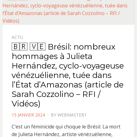
ACTU
🇧🇷 🇻🇪 Brésil: nombreux
hommages à Julieta
Hernández, cyclo-voyageuse
vénézuélienne, tuée dans
l’État d’Amazonas (article de
Sarah Cozzolino – RFI /
Vidéos)
POSTED
15 JANVIER 2024
BY
WEBMASTER1
ON
C’est un féminicide qui choque le Brésil. La mort
de Julieta Hernández, artiste vénézuélienne,