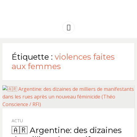
FRANCE
Solidarité international et Amitiés
entre les peuples
AMERIQUE
Menu
LATINE
Étiquette :
violences faites
aux femmes
ACTU
🇦🇷 Argentine: des dizaines