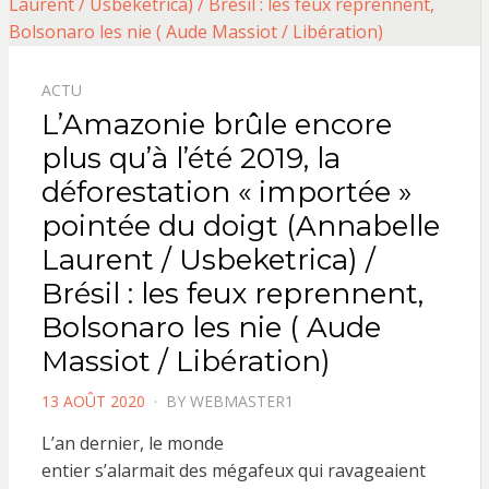
ACTU
L’Amazonie brûle encore
plus qu’à l’été 2019, la
déforestation « importée »
pointée du doigt (Annabelle
Laurent / Usbeketrica) /
Brésil : les feux reprennent,
Bolsonaro les nie ( Aude
Massiot / Libération)
POSTED
13 AOÛT 2020
BY
WEBMASTER1
ON
L’an dernier, le monde
entier s’alarmait des mégafeux qui ravageaient