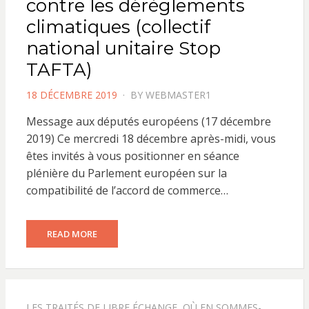
contre les dérèglements
climatiques (collectif
national unitaire Stop
TAFTA)
POSTED
18 DÉCEMBRE 2019
BY
WEBMASTER1
ON
Message aux députés européens (17 décembre
2019) Ce mercredi 18 décembre après-midi, vous
êtes invités à vous positionner en séance
plénière du Parlement européen sur la
compatibilité de l’accord de commerce…
READ MORE
LES TRAITÉS DE LIBRE ÉCHANGE, OÙ EN SOMMES-