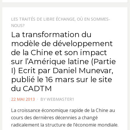
LES TRAITÉS DE LIBRE ÉCHANGE, OÙ EN SOMMES-
NOUS?
La transformation du
modèle de développement
de la Chine et son impact
sur l’Amérique latine (Partie
I) Ecrit par Daniel Munevar,
publié le 16 mars sur le site
du CADTM
POSTED
22 MAI 2013
BY
WEBMASTER1
ON
La croissance économique rapide de la Chine au
cours des dernières décennies a changé
radicalement la structure de l’économie mondiale.