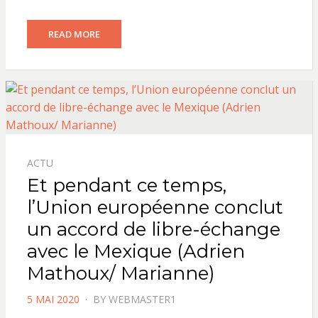
READ MORE
ACTU
Et pendant ce temps,
l’Union européenne conclut
un accord de libre-échange
avec le Mexique (Adrien
Mathoux/ Marianne)
POSTED
5 MAI 2020
BY
WEBMASTER1
ON