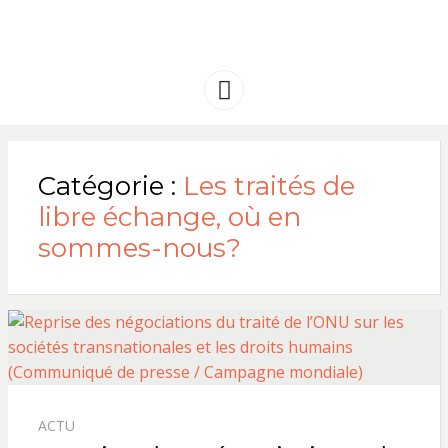
FRANCE
Solidarité international et Amitiés
entre les peuples
AMERIQUE
Menu
LATINE
Catégorie :
Les traités de
libre échange, où en
sommes-nous?
ACTU