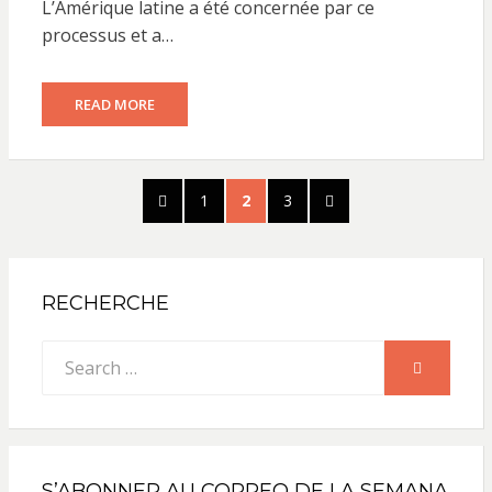
L’Amérique latine a été concernée par ce
processus et a…
READ MORE
Pagination
PREVIOUS
PAGE
PAGE
PAGE
NEXT
1
2
3
des
PAGE
PAGE
publications
RECHERCHE
Search
SEARCH
for:
S’ABONNER AU CORREO DE LA SEMANA