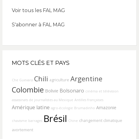
Voir tous les FAL MAG
S'abonner à FAL MAG
MOTS CLÉS ET PAYS
Chili
Argentine
agriculture
Che Guevara
Colombie
Bolsonaro
Bolivie
cinéma et télévision
assassinats de journalistes au Mexique
Antilles françaises
Amérique latine
Amazonie
agro-écologie
Brumadinho
Brésil
changement climatique
chavisme
barrages
Chine
avortement