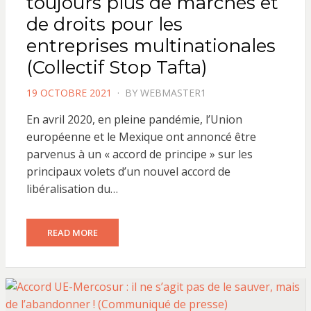
toujours plus de marchés et
de droits pour les
entreprises multinationales
(Collectif Stop Tafta)
POSTED
19 OCTOBRE 2021
BY
WEBMASTER1
ON
En avril 2020, en pleine pandémie, l’Union
européenne et le Mexique ont annoncé être
parvenus à un « accord de principe » sur les
principaux volets d’un nouvel accord de
libéralisation du…
READ MORE