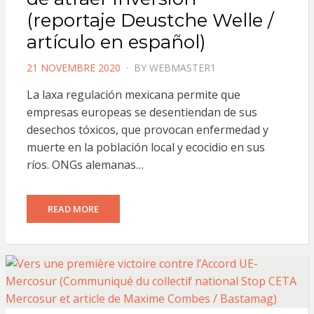
(reportaje Deustche Welle /
artículo en español)
POSTED
21 NOVEMBRE 2020
BY
WEBMASTER1
ON
La laxa regulación mexicana permite que
empresas europeas se desentiendan de sus
desechos tóxicos, que provocan enfermedad y
muerte en la población local y ecocidio en sus
ríos. ONGs alemanas…
READ MORE