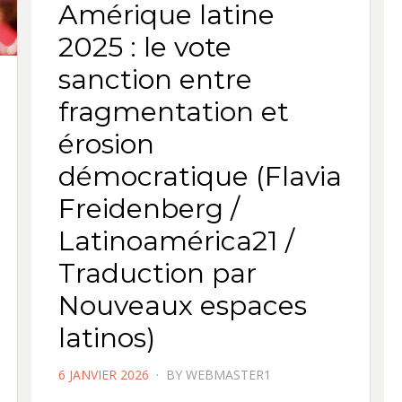
Amérique latine
2025 : le vote
sanction entre
fragmentation et
érosion
démocratique (Flavia
Freidenberg /
Latinoamérica21 /
Traduction par
Nouveaux espaces
latinos)
POSTED
6 JANVIER 2026
BY
WEBMASTER1
ON