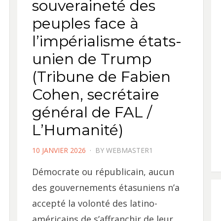
souveraineté des
peuples face à
l’impérialisme états-
unien de Trump
(Tribune de Fabien
Cohen, secrétaire
général de FAL /
L’Humanité)
POSTED
10 JANVIER 2026
BY
WEBMASTER1
ON
Démocrate ou républicain, aucun
des gouvernements étasuniens n’a
accepté la volonté des latino-
américains de s’affranchir de leur