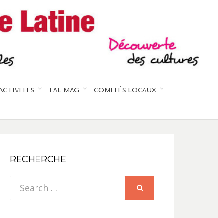
entre les peuples
CE
IQUE
ACTIVITES
FAL MAG
COMITÉS LOCAUX
NE
RECHERCHE
Search
SEARCH
for: