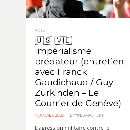
ACTU
🇺🇸 🇻🇪
Impérialisme
prédateur (entretien
avec Franck
Gaudichaud / Guy
Zurkinden – Le
Courrier de Genève)
POSTED
7 JANVIER 2026
BY
WEBMASTER1
ON
L’agression militaire contre le