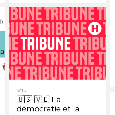
ACTU
🇺🇸 🇻🇪 La
démocratie et la