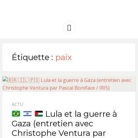
FRANCE
Solidarité international et Amitiés
entre les peuples
AMERIQUE
Menu
LATINE
Étiquette :
paix
ACTU
Lula et la guerre à
Gaza (entretien avec
Christophe Ventura par