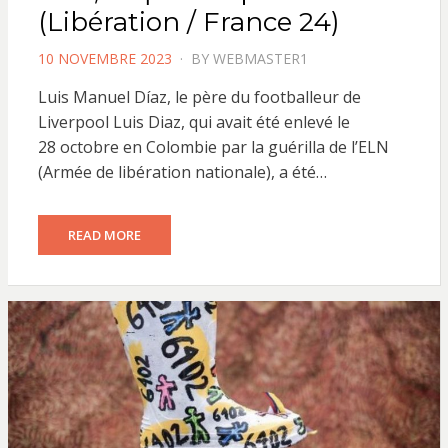
(Libération / France 24)
POSTED
10 NOVEMBRE 2023
BY
WEBMASTER1
ON
Luis Manuel Díaz, le père du footballeur de
Liverpool Luis Diaz, qui avait été enlevé le
28 octobre en Colombie par la guérilla de l’ELN
(Armée de libération nationale), a été…
READ MORE