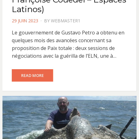
Latinos)
POSTED
29 JUIN 2023
BY
WEBMASTER1
ON
Le gouvernement de Gustavo Petro a obtenu en
quelques mois des avancées concernant sa
proposition de Paix totale : deux sessions de
négociations avec la guérilla de l’ELN, une à…
READ MORE