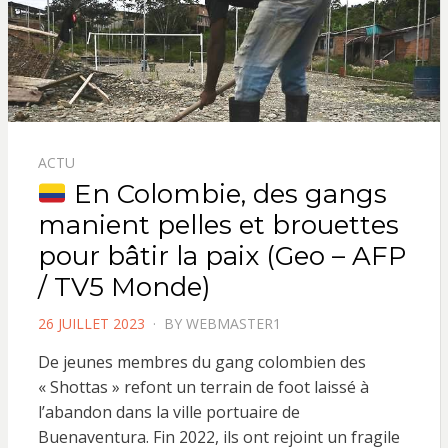
ACTU
En Colombie, des gangs
manient pelles et brouettes
pour bâtir la paix (Geo – AFP
/ TV5 Monde)
POSTED
26 JUILLET 2023
BY
WEBMASTER1
ON
De jeunes membres du gang colombien des
« Shottas » refont un terrain de foot laissé à
l’abandon dans la ville portuaire de
Buenaventura. Fin 2022, ils ont rejoint un fragile