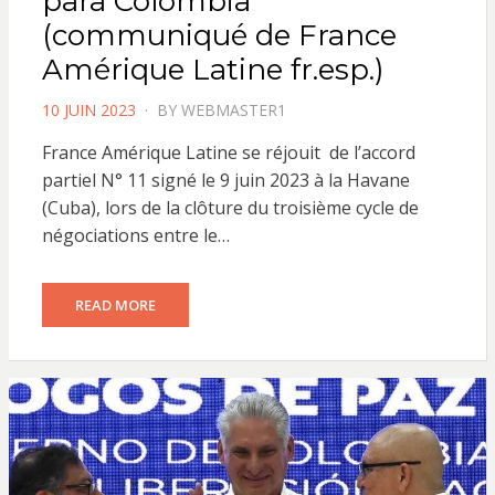
para Colombia
(communiqué de France
Amérique Latine fr.esp.)
POSTED
10 JUIN 2023
BY
WEBMASTER1
ON
France Amérique Latine se réjouit de l’accord
partiel N° 11 signé le 9 juin 2023 à la Havane
(Cuba), lors de la clôture du troisième cycle de
négociations entre le…
READ MORE