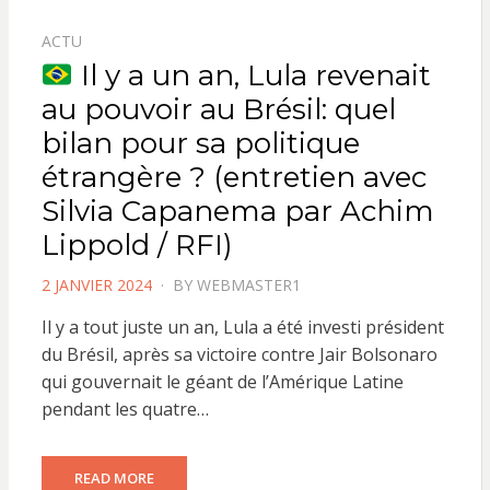
ACTU
Il y a un an, Lula revenait
au pouvoir au Brésil: quel
bilan pour sa politique
étrangère ? (entretien avec
Silvia Capanema par Achim
Lippold / RFI)
POSTED
2 JANVIER 2024
BY
WEBMASTER1
ON
Il y a tout juste un an, Lula a été investi président
du Brésil, après sa victoire contre Jair Bolsonaro
qui gouvernait le géant de l’Amérique Latine
pendant les quatre…
READ MORE