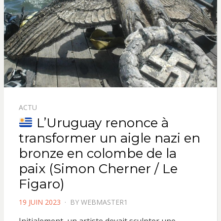
ACTU
L’Uruguay renonce à
transformer un aigle nazi en
bronze en colombe de la
paix (Simon Cherner / Le
Figaro)
POSTED
19 JUIN 2023
BY
WEBMASTER1
ON