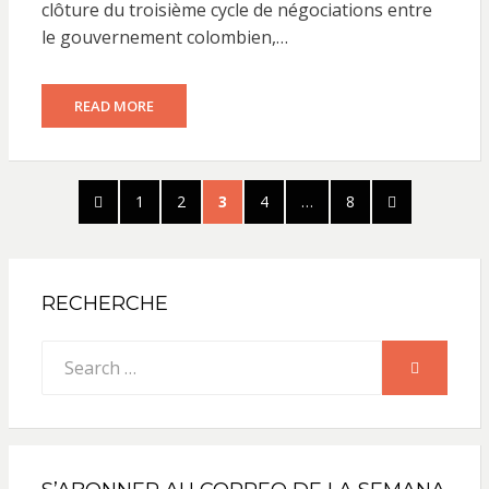
clôture du troisième cycle de négociations entre
le gouvernement colombien,…
READ MORE
Pagination
PREVIOUS
PAGE
PAGE
PAGE
PAGE
PAGE
NEXT
1
2
3
4
…
8
des
PAGE
PAGE
publications
RECHERCHE
Search
SEARCH
for: